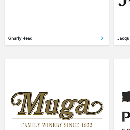
Gnarly Head
Jacqu