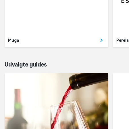
Muga
Perel
Udvalgte guides