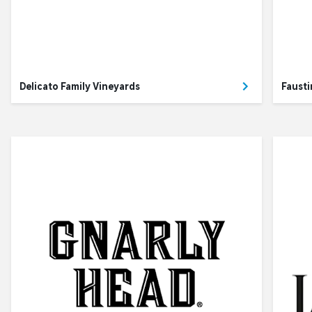
Delicato Family Vineyards
Faust