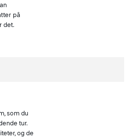
kan
atter på
r det.
em, som du
dende tur.
teter, og de