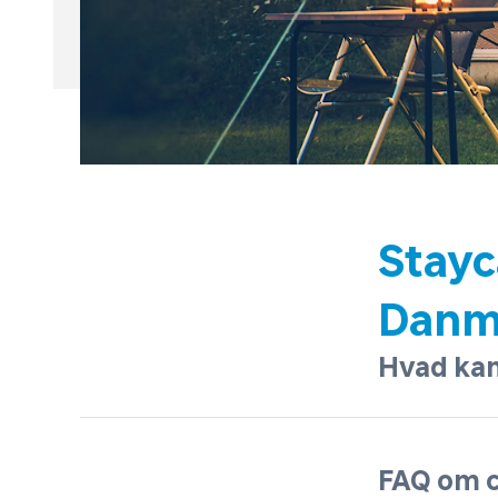
Stayc
Danm
Hvad kan
FAQ om c