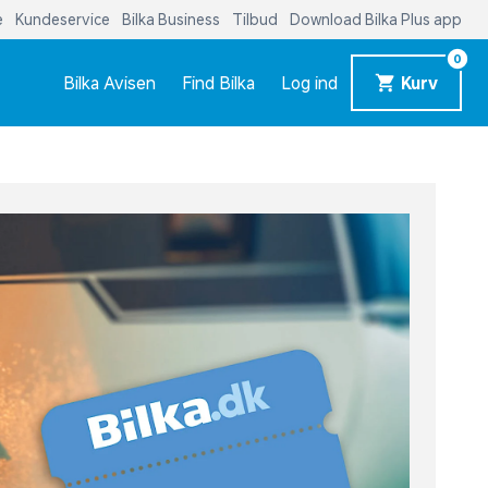
e
Kundeservice
Bilka Business
Tilbud
Download Bilka Plus app
0
Bilka Avisen
Find Bilka
Log ind
Kurv