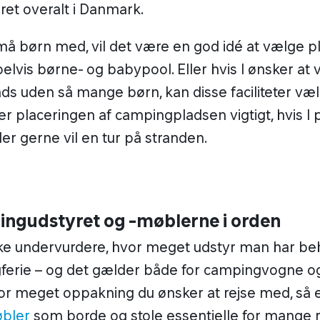
eret overalt i Danmark.
små børn med, vil det være en god idé at vælge p
lvis børne- og babypool. Eller hvis I ønsker at
s uden så mange børn, kan disse faciliteter væl
r placeringen af campingpladsen vigtigt, hvis I
ler gerne vil en tur på stranden.
ingudstyret og -møblerne i orden
ke undervurdere, hvor meget udstyr man har be
erie – og det gælder både for campingvogne og t
vor meget oppakning du ønsker at rejse med, så 
bler
som borde og stole essentielle for mange 