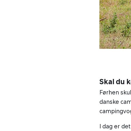
Skal du 
Førhen skul
danske camp
campingvogn
I dag er de