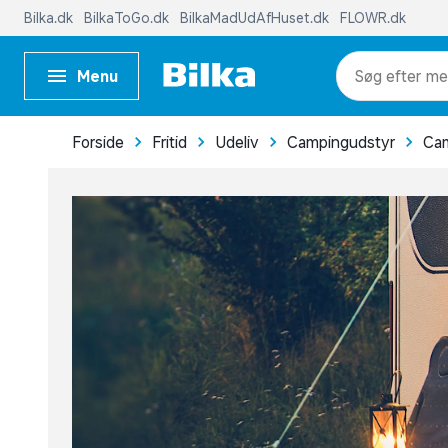
Bilka.dk
BilkaToGo.dk
BilkaMadUdAfHuset.dk
FLOWR.dk
Menu
me
Forside
Fritid
Udeliv
Campingudstyr
Cam