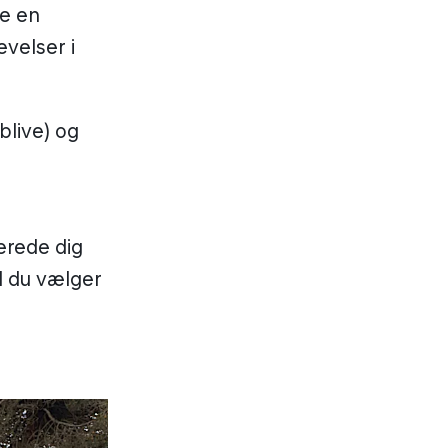
de en
velser i
 blive) og
berede dig
d du vælger