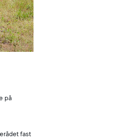
e på
erådet fast