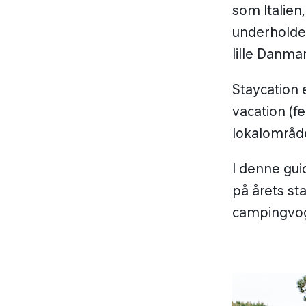
som Italien
underholden
lille Danmar
Staycation
vacation
(fe
lokalområde
I denne gui
på årets st
campingvog