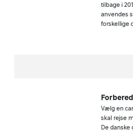
tilbage i 20
anvendes so
forskellige
Forbered
Vælg en ca
skal rejse m
De danske c