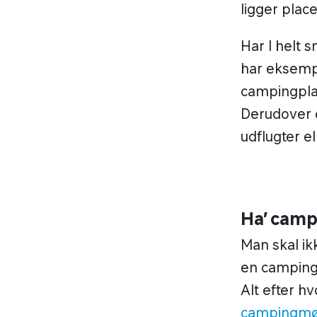
ligger plac
Har I helt 
har eksempe
campingplad
Derudover e
udflugter el
Ha’ camp
Man skal ik
en campingf
Alt efter h
campingmø