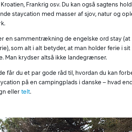
, Kroatien, Frankrig osv. Du kan også sagtens hol
de staycation med masser af sjov, natur og ople
k.
 er en sammentrækning de engelske ord
stay
(at
rie), som alt i alt betyder, at man holder ferie i sit
. Man krydser altså ikke landegrænser.
de får du et par gode råd til, hvordan du kan for
aycation på en campingplads i danske – hvad en
n eller
telt
.