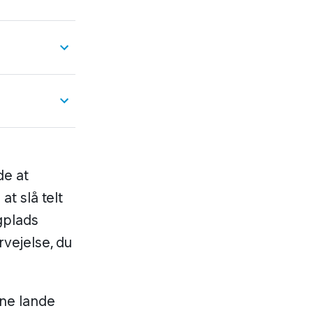
de at
t slå telt
gplads
rvejelse, du
rne lande