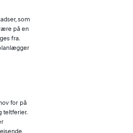
ladser, som
 være på en
ges fra.
 planlægger
hov for på
eltferier.
er
rejsende