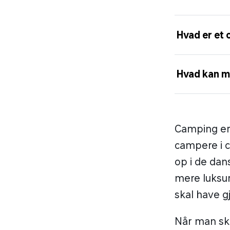
Hvad er et 
Hvad kan m
Camping er 
campere i c
op i de da
mere luksuri
skal have gj
Når man ska