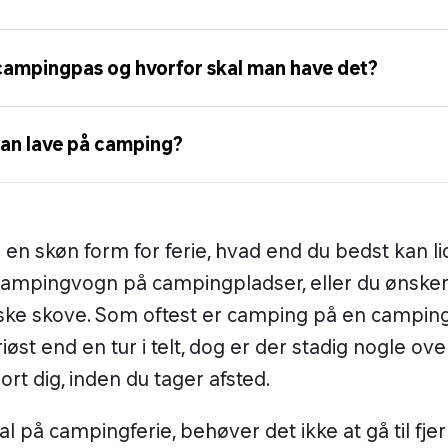
campingpas og hvorfor skal man have det?
an lave på camping?
en skøn form for ferie, hvad end du bedst kan li
ampingvogn på campingpladser, eller du ønsker a
nske skove. Som oftest er camping på en campin
øst end en tur i telt, dog er der stadig nogle ove
ort dig, inden du tager afsted.
l på campingferie, behøver det ikke at gå til fje