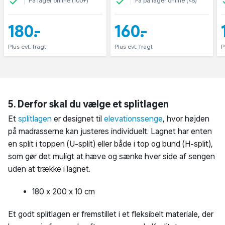
På lager online (100+)
Få på lager online (<5)
x 200 x 8 cm
x 200 x 8 cm
x
180,-
160,-
Plus evt. fragt
Plus evt. fragt
P
5. Derfor skal du vælge et splitlagen
Et
splitlagen
er designet til
elevationssenge
, hvor højden
på madrasserne kan justeres individuelt. Lagnet har enten
en split i toppen (U-split) eller både i top og bund (H-split),
som gør det muligt at hæve og sænke hver side af sengen
uden at trække i lagnet.
180 x 200 x 10 cm
Et godt splitlagen er fremstillet i et fleksibelt materiale, der