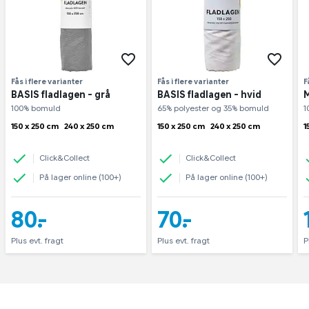
Fås i flere varianter
Fås i flere varianter
F
BASIS fladlagen - grå
BASIS fladlagen - hvid
M
100% bomuld
65% polyester og 35% bomuld
1
150 x 250 cm
240 x 250 cm
150 x 250 cm
240 x 250 cm
1
Click&Collect
Click&Collect
På lager online (100+)
På lager online (100+)
80,-
70,-
Plus evt. fragt
Plus evt. fragt
P