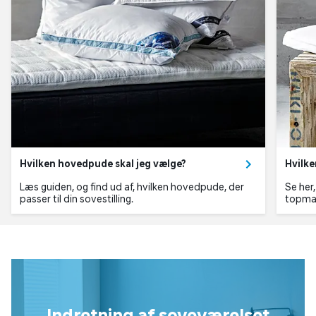
Hvilken hovedpude skal jeg vælge?
Hvilke
Læs guiden, og find ud af, hvilken hovedpude, der
Se her
passer til din sovestilling.
topmad
Indretning af soveværelset