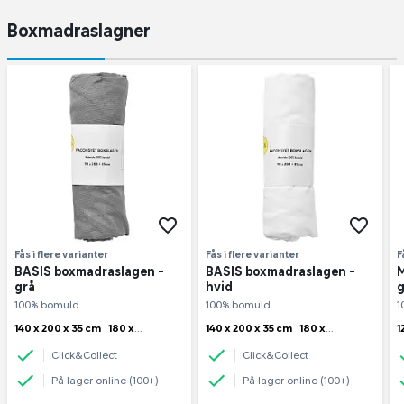
Boxmadraslagner
Fås i flere varianter
Fås i flere varianter
F
BASIS boxmadraslagen -
BASIS boxmadraslagen -
M
grå
hvid
g
100% bomuld
100% bomuld
1
140 x 200 x 35 cm
180 x
140 x 200 x 35 cm
180 x
1
200 x 35 cm
90 x 200 x 35
200 x 35 cm
90 x 200 x 35
2
Click&Collect
Click&Collect
cm
cm
3
På lager online (100+)
På lager online (100+)