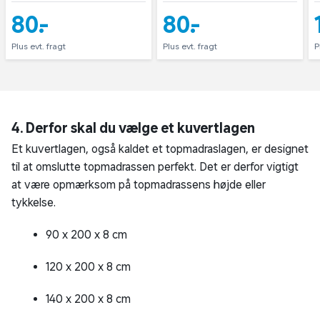
80,-
80,-
Plus evt. fragt
Plus evt. fragt
P
4. Derfor skal du vælge et kuvertlagen
Et kuvertlagen, også kaldet et topmadraslagen, er designet
til at omslutte topmadrassen perfekt. Det er derfor vigtigt
at være opmærksom på topmadrassens højde eller
tykkelse.
90 x 200 x 8 cm
120 x 200 x 8 cm
140 x 200 x 8 cm