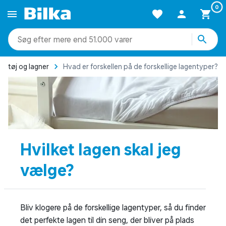
0
mere end 51.000 varer
getøj og lagner
Hvad er forskellen på de forskellige lagentyper?
Hvilket lagen skal jeg
vælge?
Bliv klogere på de forskellige lagentyper, så du finder
det perfekte lagen til din seng, der bliver på plads