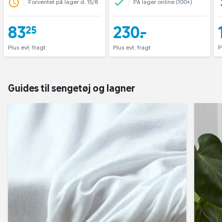
Forventet på lager d. 15/8
På lager online (100+)
83,25
230,-
Plus evt. fragt
Plus evt. fragt
P
Guides til sengetøj og lagner