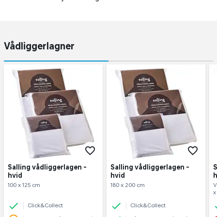
Vådliggerlagner
Salling vådliggerlagen -
Salling vådliggerlagen -
S
hvid
hvid
h
100 x 125 cm
180 x 200 cm
V
x
Click&Collect
Click&Collect