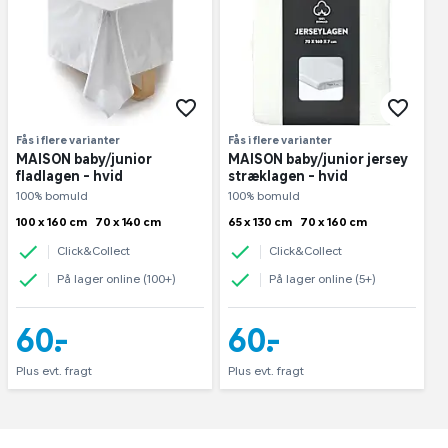
Fås i flere varianter
Fås i flere varianter
MAISON baby/junior
MAISON baby/junior jersey
fladlagen - hvid
stræklagen - hvid
100% bomuld
100% bomuld
100 x 160 cm
70 x 140 cm
65 x 130 cm
70 x 160 cm
Click&Collect
Click&Collect
På lager online (100+)
På lager online (5+)
60,-
60,-
Plus evt. fragt
Plus evt. fragt