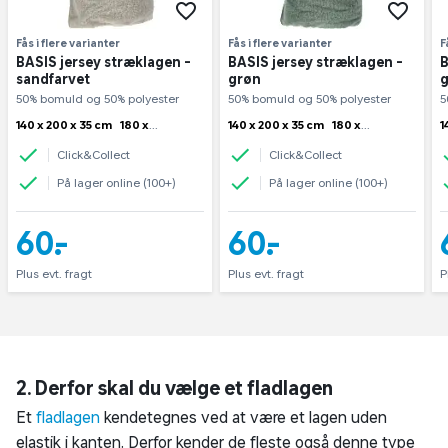
Fås i flere varianter
Fås i flere varianter
F
BASIS jersey stræklagen -
BASIS jersey stræklagen -
B
sandfarvet
grøn
g
50% bomuld og 50% polyester
50% bomuld og 50% polyester
5
140 x 200 x 35 cm
180 x
140 x 200 x 35 cm
180 x
1
200 x 35 cm
90 x 200 x 35
200 x 35 cm
90 x 200 x 35
2
Click&Collect
Click&Collect
cm
cm
På lager online (100+)
På lager online (100+)
60,-
60,-
Plus evt. fragt
Plus evt. fragt
P
2. Derfor skal du vælge et fladlagen
Et
fladlagen
kendetegnes ved at være et lagen uden
elastik i kanten. Derfor kender de fleste også denne type