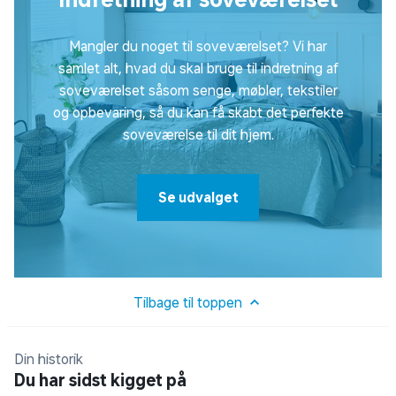
Mangler du noget til soveværelset? Vi har
samlet alt, hvad du skal bruge til indretning af
soveværelset såsom senge, møbler, tekstiler
og opbevaring, så du kan få skabt det perfekte
soveværelse til dit hjem.
Se udvalget
Tilbage til toppen
Din historik
Du har sidst kigget på