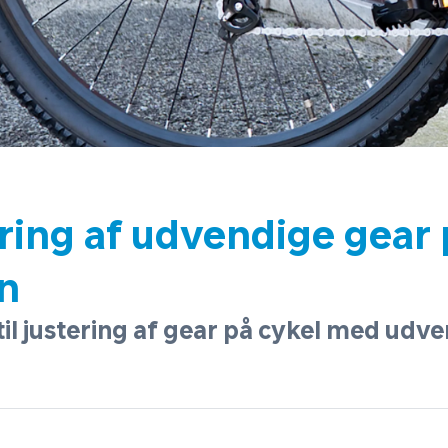
ring af udvendige gear 
n
til justering af gear på cykel med udv