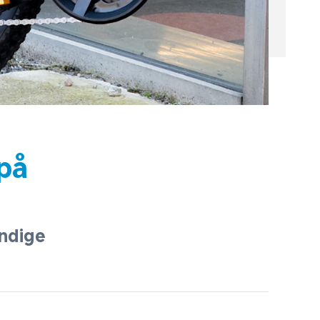
på
endige