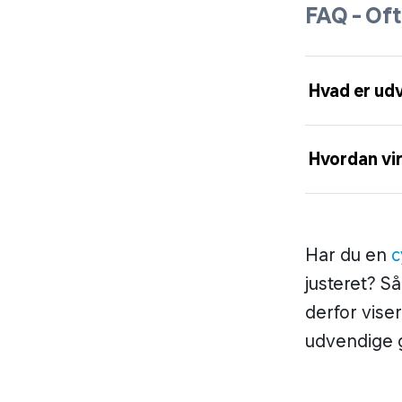
FAQ - Oft
Hvad er ud
Hvordan vi
Har du en
c
justeret? Så
derfor vise
udvendige g