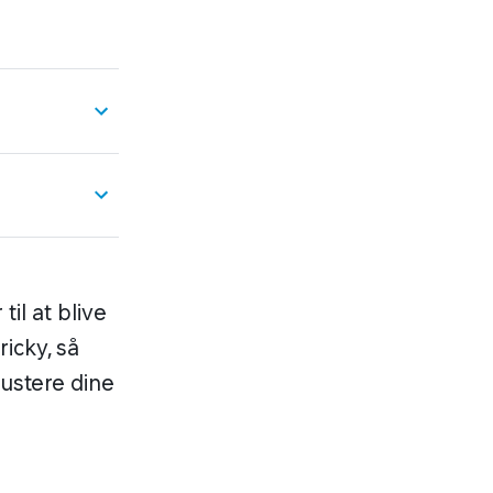
il at blive
ricky, så
justere dine