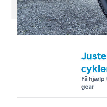
Juste
cykle
Få hjælp 
gear