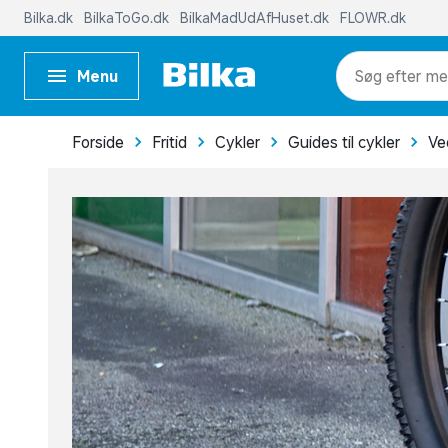
Bilka.dk
BilkaToGo.dk
BilkaMadUdAfHuset.dk
FLOWR.dk
Menu
me
Forside
Fritid
Cykler
Guides til cykler
Ve