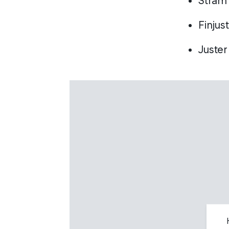
Stram 
Finjus
Juster 