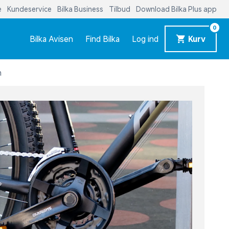
e
Kundeservice
Bilka Business
Tilbud
Download Bilka Plus app
0
Bilka Avisen
Find Bilka
Log ind
Kurv
n