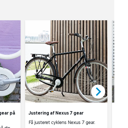
keyboard_arrow_right
gear på
Justering af Nexus 7 gear
Juste
cykle
Få justeret cyklens Nexus 7 gear.