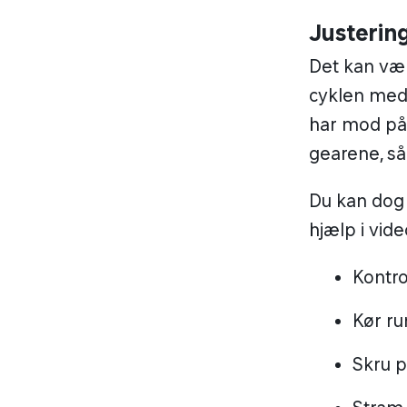
Justerin
Det kan vær
cyklen med 
har mod på 
gearene, så
Du kan dog 
hjælp i vi
Kontro
Kør ru
Skru p