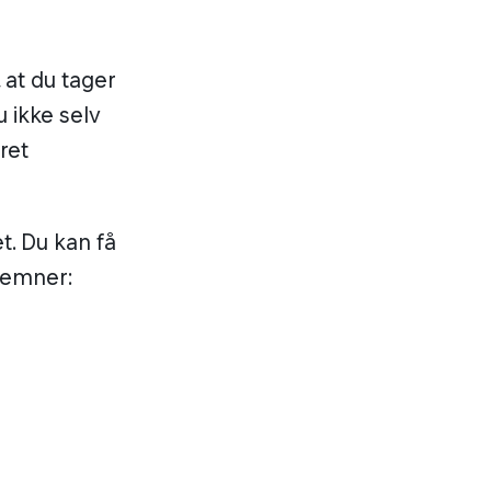
 at du tager
u ikke selv
ret
t. Du kan få
 emner: