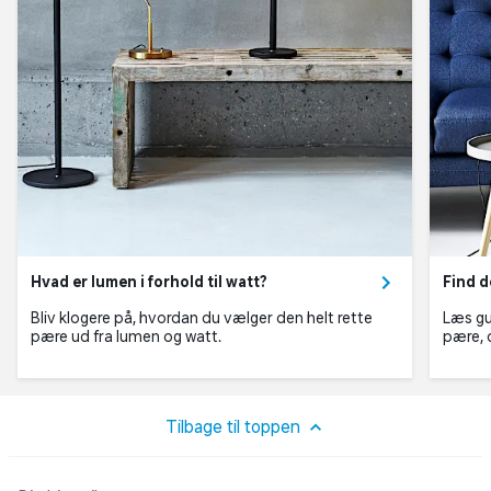
Hvad er lumen i forhold til watt?
Find d
Bliv klogere på, hvordan du vælger den helt rette
Læs gu
pære ud fra lumen og watt.
pære, d
Tilbage til toppen