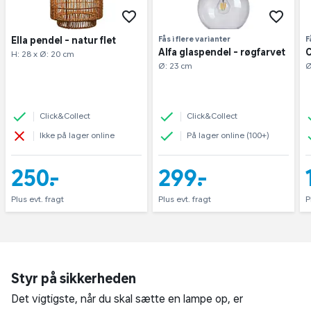
Ella pendel - natur flet
Fås i flere varianter
F
Alfa glaspendel - røgfarvet
C
H: 28 x Ø: 20 cm
Ø: 23 cm
Ø
Click&Collect
Click&Collect
Ikke på lager online
På lager online (100+)
250,-
299,-
Plus evt. fragt
Plus evt. fragt
P
Styr på sikkerheden
Det vigtigste, når du skal sætte en lampe op, er