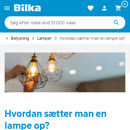
0
mere end 51.000 varer
il
Belysning
Lamper
Hvordan sætter man en lampe op?
Hvordan sætter man en
lampe op?