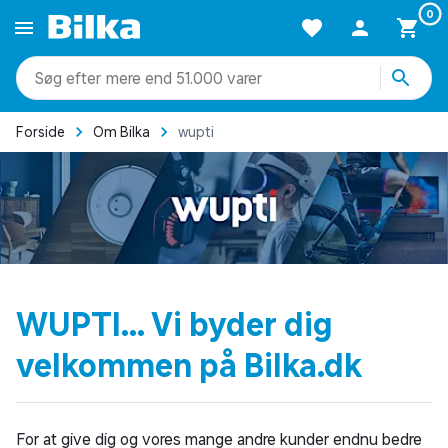
0
mere end 51.000 varer
Forside
Om Bilka
wupti
WUPTI... Vi byder dig
velkommen på Bilka.dk
For at give dig og vores mange andre kunder endnu bedre