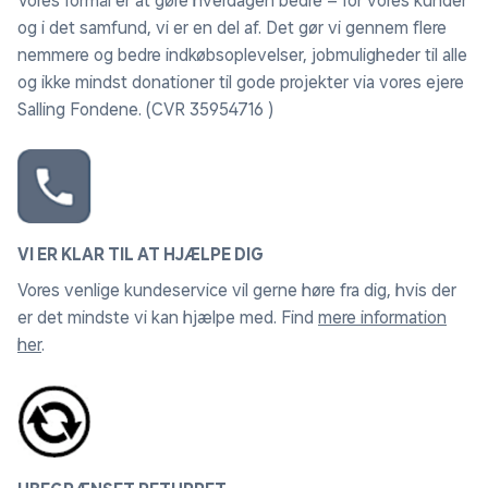
Vores formål er at gøre hverdagen bedre – for vores kunder
og i det samfund, vi er en del af. Det gør vi gennem flere
nemmere og bedre indkøbsoplevelser, jobmuligheder til alle
og ikke mindst donationer til gode projekter via vores ejere
Salling Fondene. (CVR 35954716 )
VI ER KLAR TIL AT HJÆLPE DIG
Vores venlige kundeservice vil gerne høre fra dig, hvis der
er det mindste vi kan hjælpe med. Find
mere information
her
.