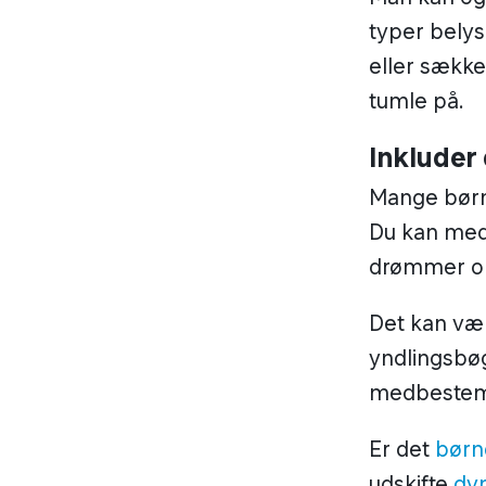
typer bely
eller sækk
tumle på.
Inkluder 
Mange børn 
Du kan med
drømmer om
Det kan vær
yndlingsbøg
medbestemme
Er det
børn
udskifte
dy