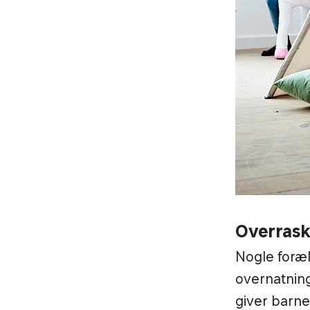
Overrask
Nogle foræl
overnatning
giver barn