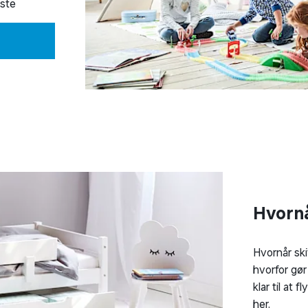
gste
Hvornå
Hvornår ski
hvorfor gør
klar til at 
her.