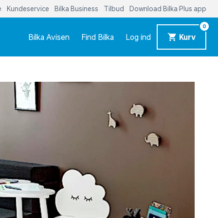
e
Kundeservice
Bilka Business
Tilbud
Download Bilka Plus app
0
Bilka Avisen
Find Bilka
Log ind
Kurv