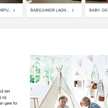
BABY OG JUNIORPUDER
BABY/JUNIOR LAGNER
så det
g og
an gøre for