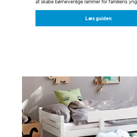
at skabe børnevenlige rammer for familiens yn
Læs guiden