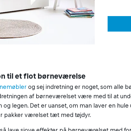
on til et flot børneværelse
nemøbler
og sej indretning er noget, som alle bø
dretningen af børneværelset være med til at und
en og legen. Det er uanset, om man laver en hule
r pakker værelset tæt med tøjdyr.
å lave sjove effekter på børneværelset med for