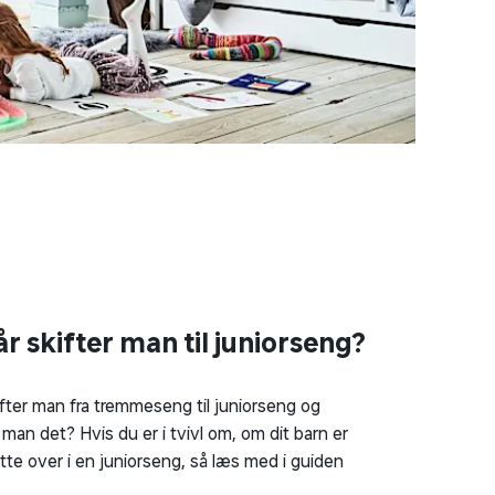
r skifter man til juniorseng?
fter man fra tremmeseng til juniorseng og
 man det? Hvis du er i tvivl om, om dit barn er
flytte over i en juniorseng, så læs med i guiden