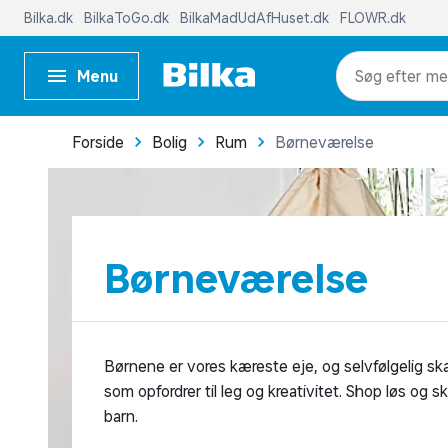
Bilka.dk
BilkaToGo.dk
BilkaMadUdAfHuset.dk
FLOWR.dk
Menu
me
Forside
Bolig
Rum
Børneværelse
Børneværelse
Børnene er vores kæreste eje, og selvfølgelig sk
som opfordrer til leg og kreativitet. Shop løs og sk
barn.