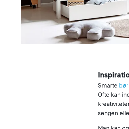
Inspirati
Smarte
bør
Ofte kan in
kreativitet
sengen elle
Man kan ogs