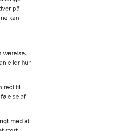
iver på
ene kan
s værelse.
n eller hun
reol til
følelse af
angt med at
t stort