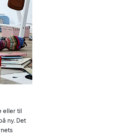
ller til
å ny. Det
rnets