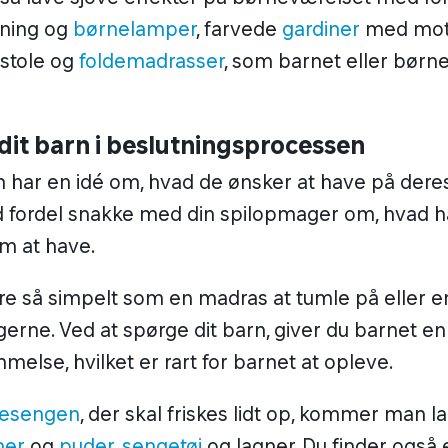
sning og
børnelamper
, farvede
gardiner
med mot
estole og
foldemadrasser
, som barnet eller børn
dit barn i beslutningsprocessen
har en idé om, hvad de ønsker at have på dere
 fordel snakke med din spilopmager om, hvad ha
 at have.
e så simpelt som en madras at tumle på eller en 
erne. Ved at spørge dit barn, giver du barnet en 
lse, hvilket er rart for barnet at opleve.
esengen
, der skal friskes lidt op, kommer man l
ner
og
puder
,
sengetøj
og lagner. Du finder også e