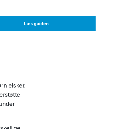
Læs guiden
rn elsker.
erstøtte
 under
skellige