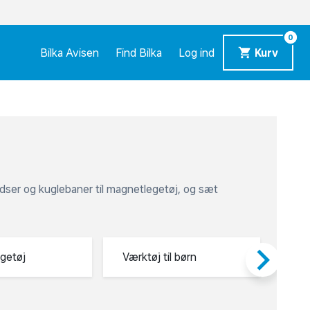
e
Kundeservice
Bilka Business
Tilbud
Download Bilka Plus app
0
Bilka Avisen
Find Bilka
Log ind
Kurv
klodser og kuglebaner til magnetlegetøj, og sæt