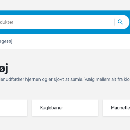
Ønskelist
odukter
egorier
re end 51.000 varer
egetøj
øj
, der udfordrer hjernen og er sjovt at samle. Vælg mellem alt fra 
lebaner
Magnetlegetøj
Værktøj til børn