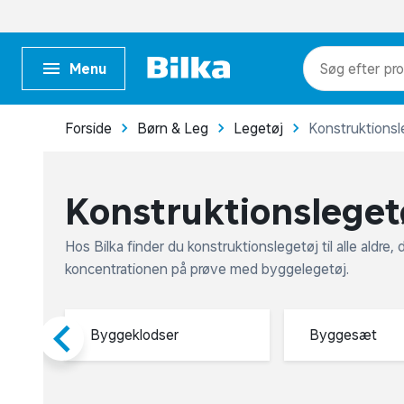
Bilka.dk
BilkaToGo.dk
BilkaMadUdAfHuset.dk
FLOWR.dk
pr
Menu
kat
me
Forside
Børn & Leg
Legetøj
Konstruktionsl
Konstruktionsleget
Hos Bilka finder du konstruktionslegetøj til alle aldre
koncentrationen på prøve med byggelegetøj.
Byggeklodser
Byggesæt
Kug