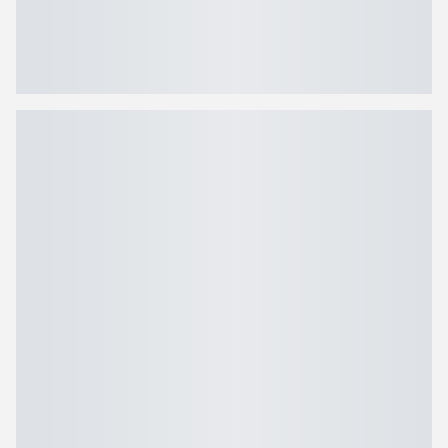
Hos Bilka finder du et stort udvalg af komfortabelt og stilfuldt
badetøj til damer. Uanset om du søger bikinier eller
badedragter, har vi modeller til både strandture og
svømmehalsture.
keyboard_arrow_left
keyboard_arrow_
Bikinier
B