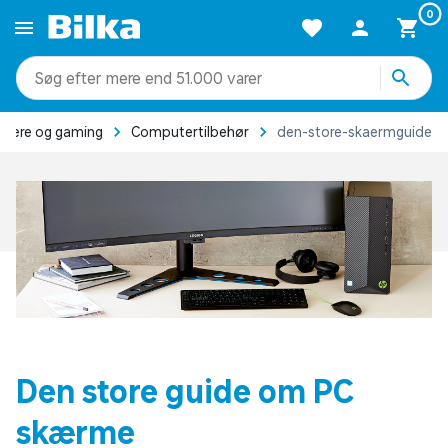
0
mere end 51.000 varer
tere og gaming
Computertilbehør
den-store-skaermguide
Den store guide om PC
skærme