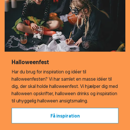
Halloweenfest
Har du brug for inspiration og idéer til
halloweenfesten? Vi har samlet en masse idéer til
dig, der skal holde halloweenfest. Vi hjælper dig med
halloween opskrifter, halloween drinks og inspiration
til uhyggelig halloween ansigtsmaling.
Få inspiration