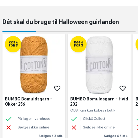
Dét skal du bruge til Halloween guirlanden
KØB 4
KØB 4
FOR 3
FOR 3
BUMBO Bomuldsgarn -
BUMBO Bomuldsgarn - Hvid
B
Okker 256
202
OBS! Kan kun købes i butik
På lager i varehuse
Click&Collect
Sælges ikke online
Sælges ikke online
Sælges á 3 stk.
Sælges á 3 stk.