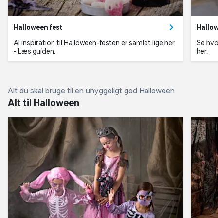
Halloween fest
Hallo
Al inspiration til Halloween-festen er samlet lige her
Se hvo
- Læs guiden.
her.
Alt du skal bruge til en uhyggeligt god Halloween
Alt til Halloween