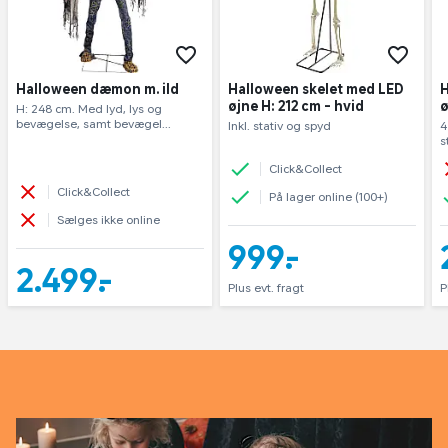
Halloween dæmon m. ild
Halloween skelet med LED
H
øjne H: 212 cm - hvid
ø
H: 248 cm. Med lyd, lys og 
bevægelse, samt bevægel...
Inkl. stativ og spyd
4
s
Click&Collect
Click&Collect
På lager online (100+)
Sælges ikke online
999,-
2.499,-
Plus evt. fragt
P