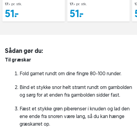
17,-
pr. stk.
17,-
pr. stk.
1
51,-
51,-
Sådan gør du:
Til græskar
Fold garnet rundt om dine fingre 80-100 runder.
Bind et stykke snor helt stramt rundt om garnbolden
og sørg for at enden fra garnbolden sidder fast.
Fæst et stykke grøn piberenser i knuden og lad den
ene ende fra snoren være lang, så du kan hænge
græskarret op.