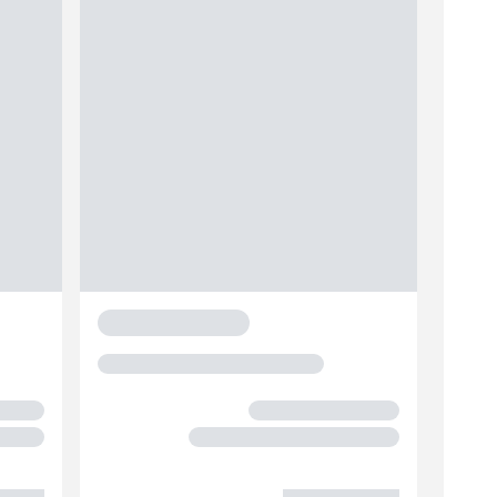
Texas Smart Cut 400TG
vertikalskærer
dybdeindstilles -3 til -15 mm
Click&Collect
Ikke på lager online