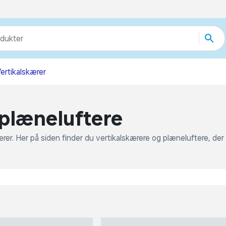
Ønskelist
odukter
egorier
re end 51.000 varer
ertikalskærer
 plæneluftere
rer. Her på siden finder du vertikalskærere og plæneluftere, der