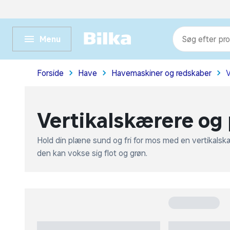
Bilka.dk
BilkaToGo.dk
BilkaMadUdAfHuset.dk
FLOWR.dk
pr
Menu
kat
me
Forside
Have
Havemaskiner og redskaber
V
Vertikalskærere og
Hold din plæne sund og fri for mos med en vertikalskæ
den kan vokse sig flot og grøn.
2
produkter