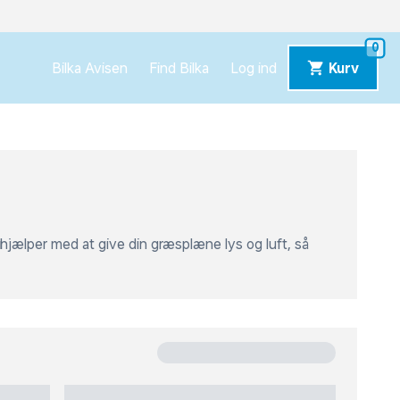
e
Kundeservice
Bilka Business
Tilbud
Download Bilka Plus app
0
Bilka Avisen
Find Bilka
Log ind
Kurv
 hjælper med at give din græsplæne lys og luft, så
Sorter efter
bedste match