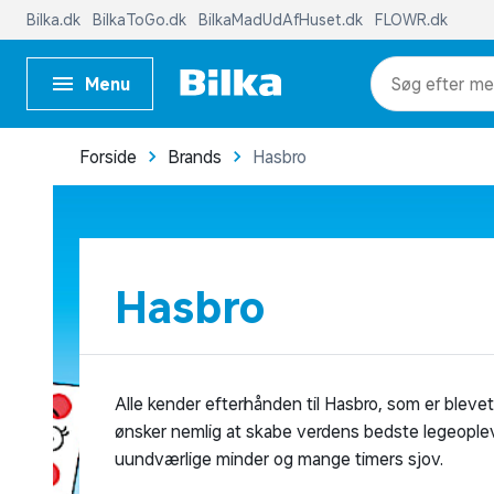
Bilka.dk
BilkaToGo.dk
BilkaMadUdAfHuset.dk
FLOWR.dk
Menu
me
Forside
Brands
Hasbro
Hasbro
Alle kender efterhånden til Hasbro, som er blev
ønsker nemlig at skabe verdens bedste legeoplev
uundværlige minder og mange timers sjov.