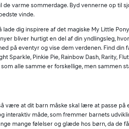
til de varme sommerdage. Byd vennerne op til s
bedste vinde.
 lade dig inspirere af det magiske My Little Pony
yer bliver hurtigt en del af din yndlingsleg, hvo
d på eventyr og vise dem verdenen. Find din f
ght Sparkle, Pinkie Pie, Rainbow Dash, Rarity, Flu
, som alle samme er forskellige, men sammen st
å være at dit barn måske skal lære at passe på 
og interaktiv måde, som fremmer barnets udvikli
nge mange følelser og glæde hos børn, da de f