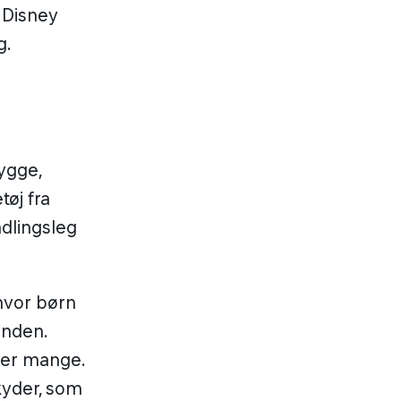
 Disney
g.
ygge,
øj fra
ndlingsleg
 hvor børn
anden.
 er mange.
kyder, som