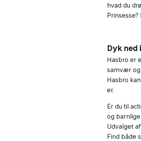
hvad du dr
Prinsesse? 
Dyk ned 
Hasbro er e
samvær og 
Hasbro kan 
er.
Er du til ac
og barnlige
Udvalget af
Find både s