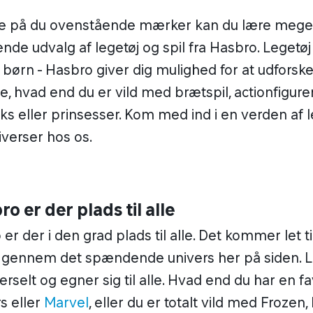
kke på du ovenstående mærker kan du lære meg
de udvalg af legetøj og spil fra Hasbro. Legetøj
r børn - Hasbro giver dig mulighed for at udforske
e, hvad end du er vild med brætspil, actionfigurer,
s eller prinsesser. Kom med ind i en verden af l
verser hos os.
o er der plads til alle
r der i den grad plads til alle. Det kommer let ti
 gennem det spændende univers her på siden. L
rselt og egner sig til alle. Hvad end du har en fav
s eller
Marvel
, eller du er totalt vild med Frozen, h