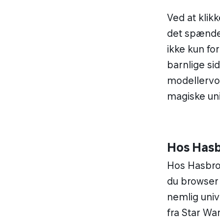
Ved at kli
det spænden
ikke kun fo
barnlige sid
modellervok
magiske uni
Hos Hasbr
Hos Hasbro e
du browser
nemlig unive
fra Star War