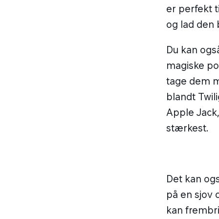
er perfekt 
og lad den 
Du kan også
magiske pon
tage dem me
blandt Twili
Apple Jack
stærkest.
Det kan ogs
på en sjov 
kan frembri