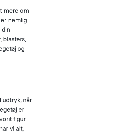
et mere om
 er nemlig
 din
 blasters,
egetøj og
l udtryk, når
egetøj er
orit figur
ar vi alt,