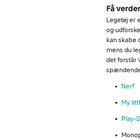
Få verde
Legetøj er e
og udforske
kan skabe d
mens du leg
det forstår 
spændende l
Nerf
My lit
Play-
Monop