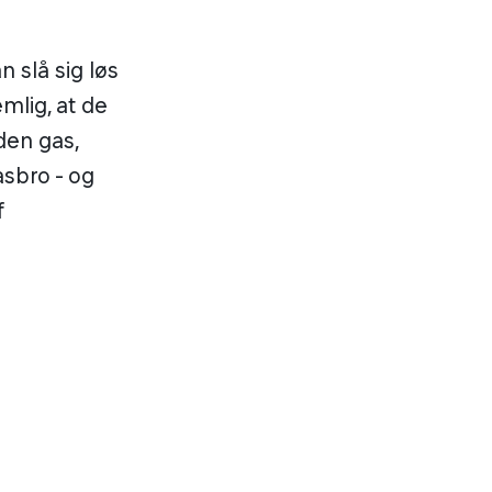
n slå sig løs
mlig, at de
den gas,
asbro - og
f