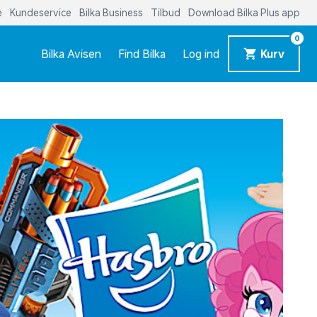
e
Kundeservice
Bilka Business
Tilbud
Download Bilka Plus app
0
Bilka Avisen
Find Bilka
Log ind
Kurv