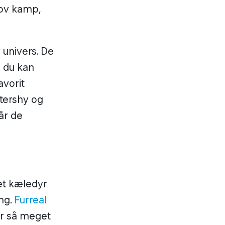
jov kamp,
 univers. De
r du kan
avorit
ttershy og
år de
et kæledyr
ng.
Furreal
år så meget