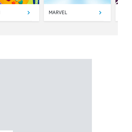
H
MARVEL
FURR