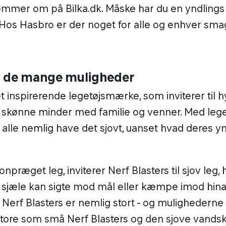
ømmer om på Bilka.dk. Måske har du en yndlings
Hos Hasbro er der noget for alle og enhver sma
i de mange muligheder
t inspirerende legetøjsmærke, som inviterer til h
skønne minder med familie og venner. Med leget
alle nemlig have det sjovt, uanset hvad deres y
tionpræget leg, inviterer Nerf Blasters til sjov leg,
 sjæle kan sigte mod mål eller kæmpe imod hin
 Nerf Blasters er nemlig stort - og mulighederne
tore som små Nerf Blasters og den sjove vands