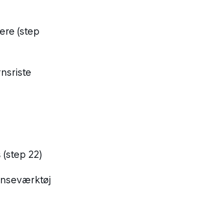
ere (step
rnsriste
 (step 22)
renseværktøj