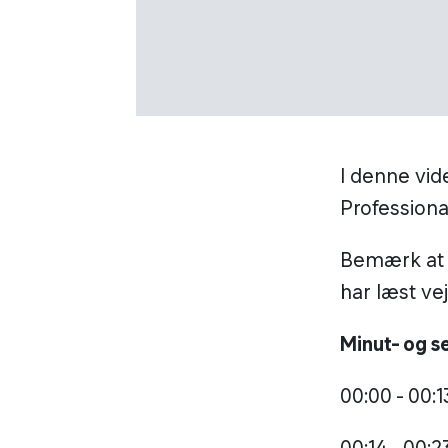
I denne vid
Professional
Bemærk at v
har læst ve
Minut- og se
00:00 - 00:1