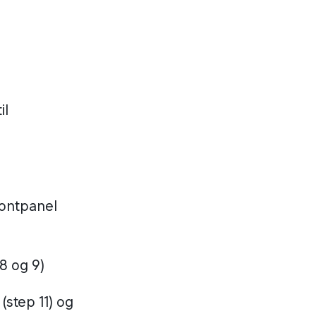
il
frontpanel
8 og 9)
(step 11) og