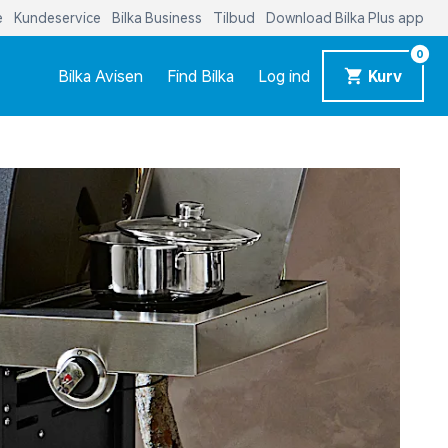
e
Kundeservice
Bilka Business
Tilbud
Download Bilka Plus app
0
Bilka Avisen
Find Bilka
Log ind
Kurv