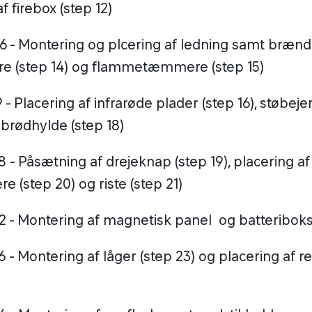
 firebox (step 12)
46 - Montering og plcering af ledning samt brænd
re (step 14) og flammetæmmere (step 15)
9 - Placering af infrarøde plader (step 16), støbeje
 brødhylde (step 18)
8 - Påsætning af drejeknap (step 19), placering af
e (step 20) og riste (step 21)
42 - Montering af magnetisk panel og batteriboks
06 - Montering af låger (step 23) og placering af 