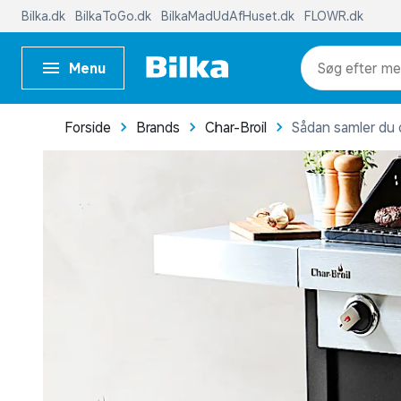
Bilka.dk
BilkaToGo.dk
BilkaMadUdAfHuset.dk
FLOWR.dk
Menu
me
Forside
Brands
Char-Broil
Sådan samler du d