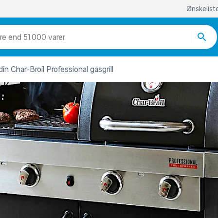
Ønskelist
re end 51.000 varer
in Char-Broil Professional gasgrill