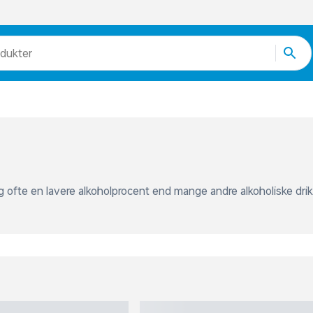
odukter
egorier
re end 51.000 varer
og ofte en lavere alkoholprocent end mange andre alkoholiske drikk