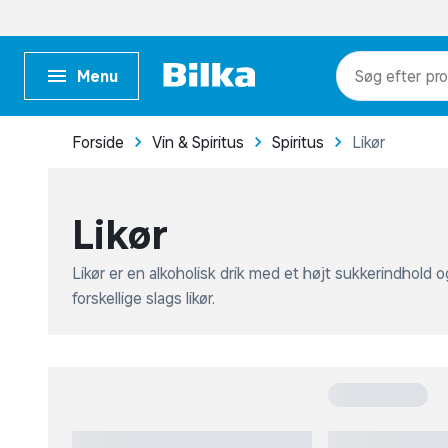
pr
Menu
kat
me
Forside
Vin & Spiritus
Spiritus
Likør
Likør
Likør er en alkoholisk drik med et højt sukkerindhold 
forskellige slags likør.