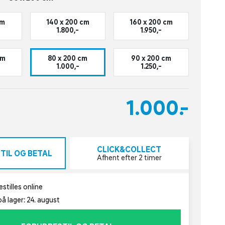
cm
140 x 200 cm
160 x 200 cm
1.800,-
1.950,-
cm
80 x 200 cm
90 x 200 cm
1.000,-
1.250,-
1.000,-
CLICK&COLLECT
TIL OG BETAL
Afhent efter 2 timer
stilles online
å lager: 24. august