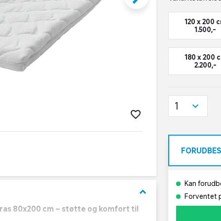
120 x 200 
1.500,-
180 x 200 
2.200,-
1
FORUDBES
Kan forudbe
keyboard_arrow_down
Forventet p
as 80x200 cm – støtte og komfort til