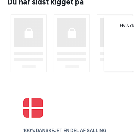
Du har sidst kigget på
Vedligeholdelse:
Betrækket kan vaskes på skåneprogram ved maks. 
Hvis d
Bemærk:
Billedet viser en topmadras med målene 90
Topmadrassen skal ligges fladt og udrullet i
100% DANSKEJET EN DEL AF SALLING