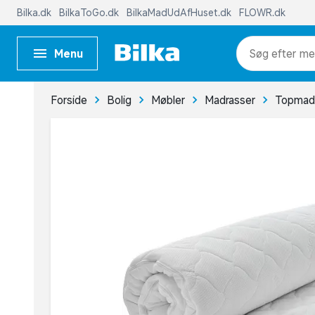
Bilka.dk
BilkaToGo.dk
BilkaMadUdAfHuset.dk
FLOWR.dk
Menu
me
Forside
Bolig
Møbler
Madrasser
Topmad