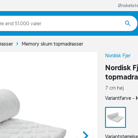
Ønskelist
re end 51.000 varer
rasser
Memory skum topmadrasser
Nordisk Fjer
Nordisk F
topmadra
7 cm høj
Variantfarve -
keyboard_arrow_right
Variantstørrels