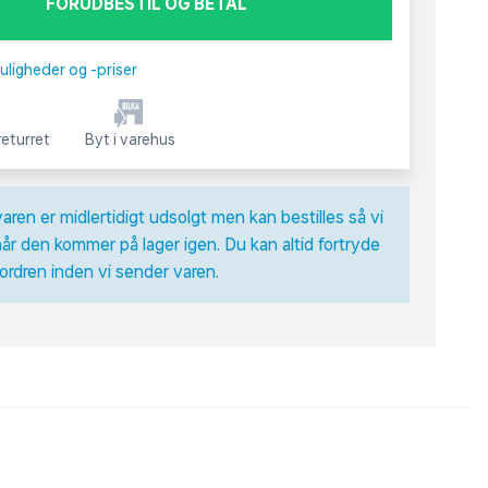
FORUDBESTIL OG BETAL
uligheder og -priser
eturret
Byt i varehus
varen er midlertidigt udsolgt men kan bestilles så vi
år den kommer på lager igen. Du kan altid fortryde
 ordren inden vi sender varen.