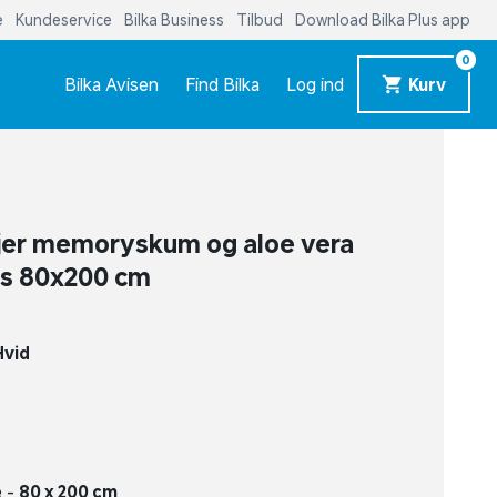
e
Kundeservice
Bilka Business
Tilbud
Download Bilka Plus app
0
Bilka Avisen
Find Bilka
Log ind
Kurv
jer memoryskum og aloe vera
s 80x200 cm
Hvid
e -
80 x 200 cm