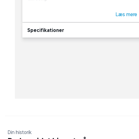
Ergonomisk støtte med memoryskum
Læs mere
Denne memoryskum topmadras er skabt til at give 
Specifikationer
liggeflade. Topmadrassen har en kernehøjde på 6 
består af memoryskum, som reagerer på tryk og var
giver god støtte.
Blødt betræk med aloe vera behandling
Betrækket er aftageligt og fremstillet i høj kvalite
vera. Denne behandling giver en ekstra blød og beh
OEKO-TEX® standard 100:
OEKO-TEX® STANDARD 100-mærket betyder, at kom
overholder testkriterierne og grænseværdierne angi
Det omfatter både kemikalier, der ikke er lovgivnin
Din historik
have en negativ miljøpåvirkning.