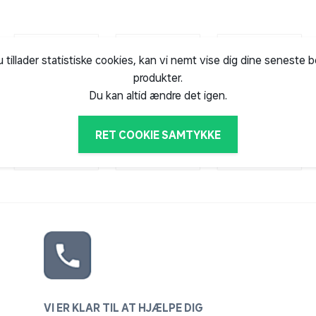
60°C.
u tillader statistiske cookies, kan vi nemt vise dig dine seneste 
produkter.
x200 cm.
Du kan altid ændre det igen.
 minimum 3 døgn før brug.
RET COOKIE SAMTYKKE
VI ER KLAR TIL AT HJÆLPE DIG