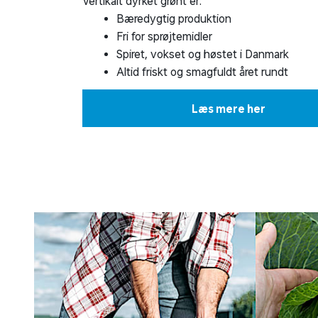
Vertikalt dyrket grønt er:
Bæredygtig produktion
Fri for sprøjtemidler
Spiret, vokset og høstet i Danmark
Altid friskt og smagfuldt året rundt
Læs mere her