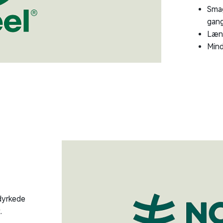
Smag
gang
Læng
Mind
dyrkede
.