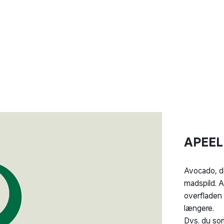
APEEL
Avocado, de
madspild. A
overfladen 
længere.
Dvs. du som