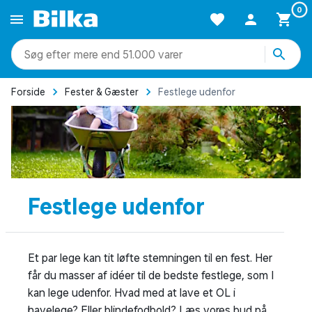
0
mere end 51.000 varer
Forside
Fester & Gæster
Festlege udenfor
Festlege udenfor
Et par lege kan tit løfte stemningen til en fest. Her
får du masser af idéer til de bedste festlege, som I
kan lege udenfor. Hvad med at lave et OL i
havelege? Eller blindefodbold? Læs vores bud på