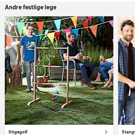
Andre festlige lege
Stigegolf
Stang