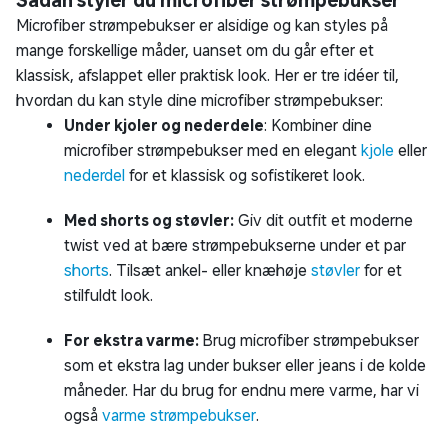
Sådan styler du microfiber strømpebukser
Microfiber strømpebukser er alsidige og kan styles på
mange forskellige måder, uanset om du går efter et
klassisk, afslappet eller praktisk look. Her er tre idéer til,
hvordan du kan style dine microfiber strømpebukser:
Under kjoler og nederdele
: Kombiner dine
microfiber strømpebukser med en elegant
kjole
eller
nederdel
for et klassisk og sofistikeret look.
Med shorts og støvler:
Giv dit outfit et moderne
twist ved at bære strømpebukserne under et par
shorts
. Tilsæt ankel- eller knæhøje
støvler
for et
stilfuldt look.
For ekstra varme:
Brug microfiber strømpebukser
som et ekstra lag under bukser eller jeans i de kolde
måneder. Har du brug for endnu mere varme, har vi
også
varme strømpebukser
.