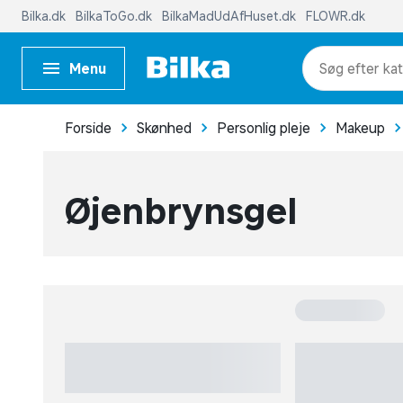
pr
Menu
kat
me
Forside
Skønhed
Personlig pleje
Makeup
Øjenbrynsgel