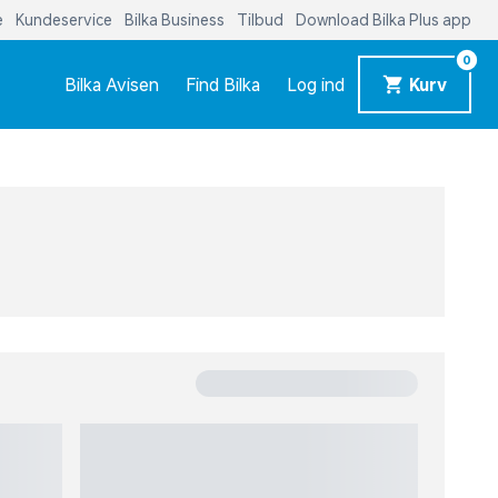
0
Bilka Avisen
Find Bilka
Log ind
Kurv