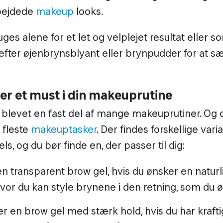
ges alene for et let og velplejet resultat eller s
 efter øjenbrynsblyant eller brynpudder for at s
er et must i din makeuprutine
 blevet en fast del af mange makeuprutiner. Og 
e fleste
makeuptasker
. Der findes forskellige vari
s, og du bør finde en, der passer til dig:
n transparent brow gel, hvis du ønsker en naturli
or du kan style brynene i den retning, som du 
er en brow gel med stærk hold, hvis du har kraft
re sikker på, at de bliver på plads hele dagen.
n farvet brow gel, der passer til din hårfarve, for
, hvor du nemt kan få mere fylde selv i tynde br