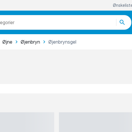
odukter
egorier
re end 51.000 varer
Øjne
Øjenbryn
Øjenbrynsgel