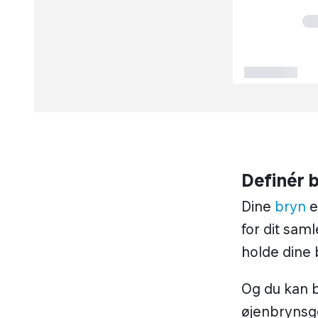
Definér 
Dine
bryn
e
for dit sam
holde dine 
Og du kan b
øjenbrynsge
gennemarb