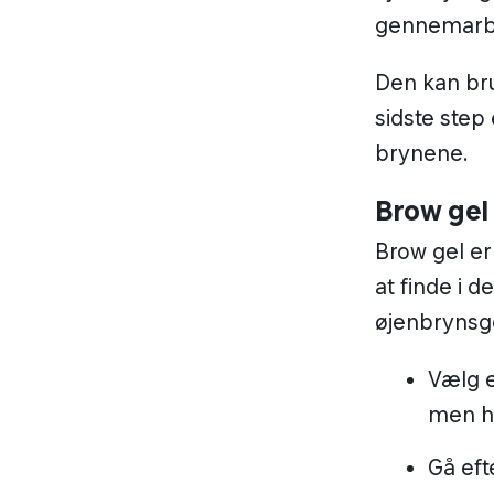
Den kan bru
sidste step
brynene.
Brow gel 
Brow gel er
at finde i d
øjenbrynsgel
Vælg e
men hv
Gå eft
vil væ
Brug e
udtryk