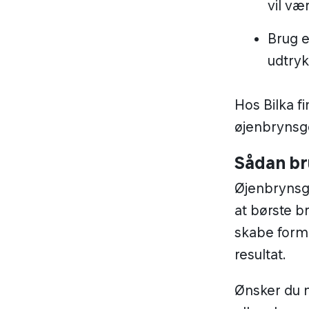
Hos Bilka f
øjenbrynsge
Sådan br
Øjenbrynsge
at børste 
skabe form 
resultat.
Ønsker du m
eller skygg
måde får du
Skab dit 
Hos Bilka f