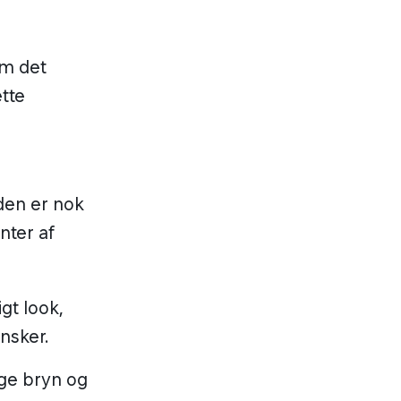
om det
ætte
den er nok
anter af
gt look,
ønsker.
ige bryn og
 et defineret
yn.