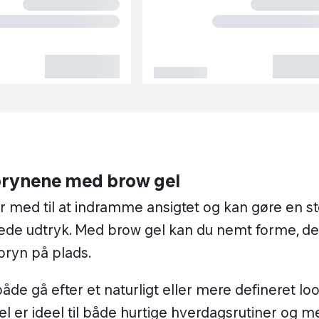
brynene med brow gel
r med til at indramme ansigtet og kan gøre en st
lede udtryk. Med brow gel kan du nemt forme, de
bryn på plads.
åde gå efter et naturligt eller mere defineret loo
l er ideel til både hurtige hverdagsrutiner og m
ejdede
makeup
looks.