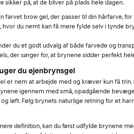
inder du et godt udvalg af både farvede og trans
ls, der sørger for, at brynene sidder perfekt he
uger du øjenbrynsgel
l er nem at arbejde med og kræver kun få trin.
brynene igennem med små, opadgående bevægels
og løft. Følg brynets naturlige retning for et ha
ere definition, kan du først udfylde brynene me
e og derefter afslutte med en transparent brow g
 både form, farve og hold i ét samlet look.
brynlook hos Bilka
inder du brow gel, der gør det nemt at skabe et b