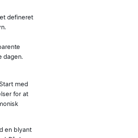
parente
le dagen.
 Start med
er for at
rmonisk
d en blyant
el. På den
rynlook,