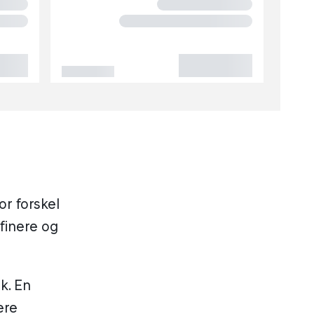
or forskel
finere og
k. En
ere