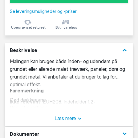
Se leveringsmuligheder og -priser
Ubegrænset returret
Byt i varehus
keyboard_arrow_down
Beskrivelse
Malingen kan bruges både inden- og udendørs på
grundet eller allerede malet træværk, paneler, døre og
grundet metal. Vi anbefaler at du bruger to lag for
optimal effekt.
Faremærkning
God dækkeevne
Ikke relevant:
EUH208: Indeholder 1,2-
Robust overflade
benzisothiazol-3-(2H)-on, 2-methyl-2H-isothiazol-
Fri for opløsningsmidler
<BR>3-on. Kan udløse en allergisk reaktion.
Ikke
Læs mere
Rengøringsvenlig
relevant
Lugtsvag
keyboard_arrow_down
Dokumenter