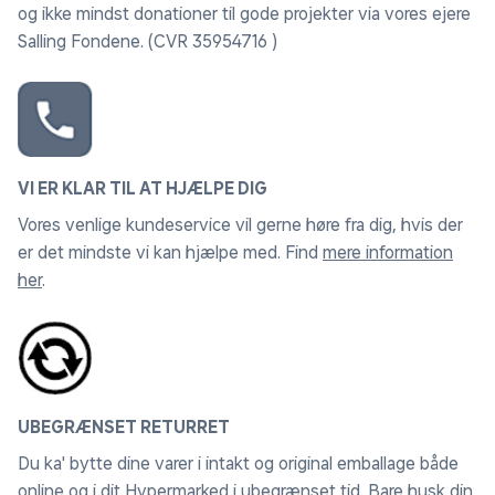
og ikke mindst donationer til gode projekter via vores ejere
Salling Fondene. (CVR 35954716 )
VI ER KLAR TIL AT HJÆLPE DIG
Vores venlige kundeservice vil gerne høre fra dig, hvis der
er det mindste vi kan hjælpe med. Find
mere information
her
.
UBEGRÆNSET RETURRET
Du ka' bytte dine varer i intakt og original emballage både
online og i dit Hypermarked i ubegrænset tid. Bare husk din