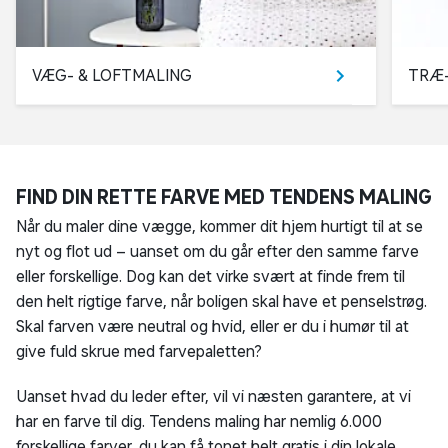
VÆG- & LOFTMALING
TRÆ-
FIND DIN RETTE FARVE MED TENDENS MALING
Når du maler dine vægge, kommer dit hjem hurtigt til at se
nyt og flot ud – uanset om du går efter den samme farve
eller forskellige. Dog kan det virke svært at finde frem til
den helt rigtige farve, når boligen skal have et penselstrøg.
Skal farven være neutral og hvid, eller er du i humør til at
give fuld skrue med farvepaletten?
Uanset hvad du leder efter, vil vi næsten garantere, at vi
har en farve til dig. Tendens maling har nemlig 6.000
forskellige farver, du kan få tonet helt gratis i din lokale