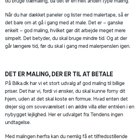
du bruge træmaling, da det er en helt anden type maling.
Når du har dækket paneler og lister med malertape, så er
det bare om at gå i gang med at male. Det er – ganske
enkelt – god maling, hvilket gør dit arbejde meget mere
simpelt. Det betyder, du skal bruge mindre tid. Og at der
går længere tid, før du skal i gang med malerpenslen igen.
DET ER MALING, DER ER TIL AT BETALE
På Bilka.dk har vi et stort udvalg af god maling til billige
priser. Det har vi, fordi vi ønsker, du skal kunne forny dit
hjem, uden at det skal koste en formue. Hvad enten det
drejer sig om soveværelset i en ældre villa eller entréen i en
nybygget lejlighed. Her er udvalget fra Tendens ingen
undtagelse.
Med malingen herfra kan du nemlig få et tilfredsstillende