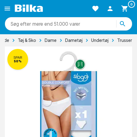
0
mere end 51.000 varer
rside
Tøj & Sko
Dame
Dametøj
Undertøj
Trusser
SPAR
50%