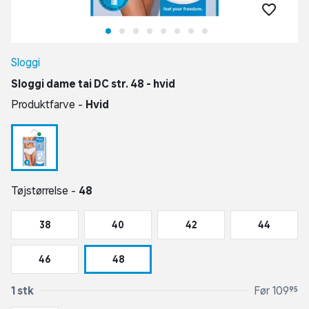
Sloggi
Sloggi dame tai DC str. 48 - hvid
Produktfarve -
Hvid
Tøjstørrelse -
48
38
40
42
44
46
48
1 stk
Før 109,95