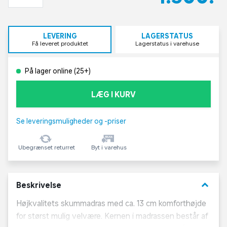
LEVERING
LAGERSTATUS
Få leveret produktet
Lagerstatus i varehuse
På lager online (25+)
LÆG I KURV
Se leveringsmuligheder og -priser
Ubegrænset returret
Byt i varehus
keyboard_arrow_down
Beskrivelse
Højkvalitets skummadras med ca. 13 cm komforthøjde
for størst mulig velvære. Kernen i madrassen består af