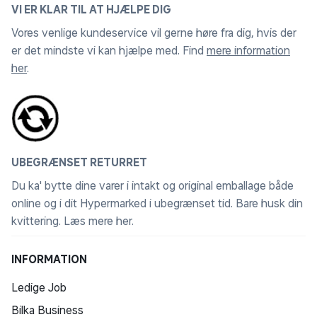
vaskemaskinen.
VI ER KLAR TIL AT HJÆLPE DIG
Vores venlige kundeservice vil gerne høre fra dig, hvis der
OBS: Billedet viser madrassen i str. 90x200.
er det mindste vi kan hjælpe med. Find
mere information
her
.
UBEGRÆNSET RETURRET
Du ka' bytte dine varer i intakt og original emballage både
online og i dit Hypermarked i ubegrænset tid. Bare husk din
kvittering.
Læs mere her
.
INFORMATION
Ledige Job
Bilka Business