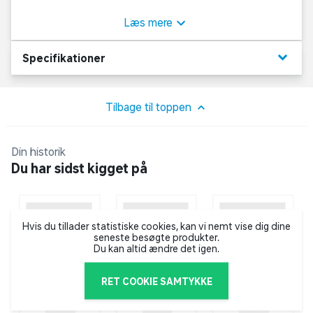
12 cm høj punktelastisk purskum i en kvalitet på 25 kg
/ pr. m3., hvilket giver optimal og kropsvenlig
Læs mere
trykaflastning for størst mulig sovekomfort. Madrassen
er vendbar og har samme gode støttestyrke i begge
keyboard_arrow_down
Specifikationer
sider.
Slidstærkt betræk
Tilbage til toppen
Betrækket på denne madras er slidstærkt og er venlig
mod din hud. Derudover er det fremstillet med
Din historik
svedtransporterende fibre. Betrækket er beklædt med
Du har sidst kigget på
et vår af 100 % polyester.
OEKO-TEX® standard 100:
Hvis du tillader statistiske cookies, kan vi nemt vise dig dine
OEKO-TEX® STANDARD 100-mærket betyder, at
seneste besøgte produkter.
komponenterne i det enkelte produkt overholder
Du kan altid ændre det igen.
testkriterierne og grænseværdierne angivet i
standarden.
RET COOKIE SAMTYKKE
Det omfatter både kemikalier, der ikke er