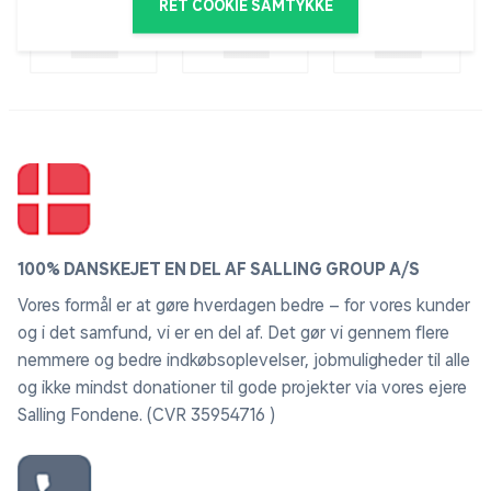
RET COOKIE SAMTYKKE
Vasketip:
For at mindske krymp, bør rullemadrassen strækkes i
fugtig tilstand både i længde og bredde. Krympning:
Maks. 6%.
100% DANSKEJET EN DEL AF SALLING GROUP A/S
Vores formål er at gøre hverdagen bedre – for vores kunder
og i det samfund, vi er en del af. Det gør vi gennem flere
nemmere og bedre indkøbsoplevelser, jobmuligheder til alle
og ikke mindst donationer til gode projekter via vores ejere
Salling Fondene. (CVR 35954716 )