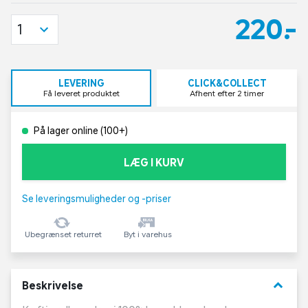
220,-
1
LEVERING
CLICK&COLLECT
Få leveret produktet
Afhent efter 2 timer
På lager online (100+)
LÆG I KURV
Se leveringsmuligheder og -priser
Ubegrænset returret
Byt i varehus
keyboard_arrow_down
Beskrivelse