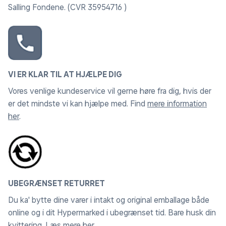
Salling Fondene. (CVR 35954716 )
Bemærk:
Topmadrassen skal ligges fladt og udrullet i
minimum 3 døgn før brug.
VI ER KLAR TIL AT HJÆLPE DIG
Vores venlige kundeservice vil gerne høre fra dig, hvis der
er det mindste vi kan hjælpe med. Find
mere information
her
.
UBEGRÆNSET RETURRET
Du ka' bytte dine varer i intakt og original emballage både
online og i dit Hypermarked i ubegrænset tid. Bare husk din
kvittering.
Læs mere her
.