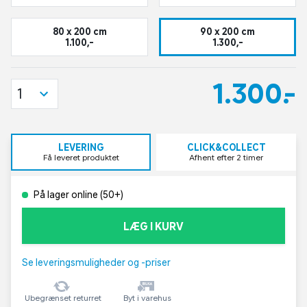
80 x 200 cm
90 x 200 cm
1.100,-
1.300,-
1.300,-
1
LEVERING
CLICK&COLLECT
Få leveret produktet
Afhent efter 2 timer
På lager online (50+)
LÆG I KURV
Se leveringsmuligheder og -priser
Ubegrænset returret
Byt i varehus