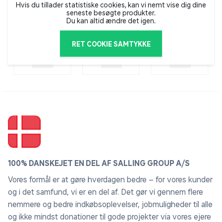
Hvis du tillader statistiske cookies, kan vi nemt vise dig dine
seneste besøgte produkter.
Betrækket er fremstillet af en kombination af 61%
Du kan altid ændre det igen.
polyester og 39% viskose, hvilket skaber en blød og
behagelig overflade. Denne kombination gør
RET COOKIE SAMTYKKE
topmadrassen både komfortabel og funktionel.
OEKO-TEX® standard 100:
OEKO-TEX® STANDARD 100-mærket betyder, at
komponenterne i det enkelte produkt overholder
testkriterierne og grænseværdierne angivet i
standarden.
Det omfatter både kemikalier, der ikke er
lovgivningsmæssigt regulerede, og stoffer, der kan
100% DANSKEJET EN DEL AF SALLING GROUP A/S
have en negativ miljøpåvirkning.
Vores formål er at gøre hverdagen bedre – for vores kunder
Vedligeholdelse:
og i det samfund, vi er en del af. Det gør vi gennem flere
Betrækket kan vaskes på skåneprogram ved maks.
nemmere og bedre indkøbsoplevelser, jobmuligheder til alle
60°C.
og ikke mindst donationer til gode projekter via vores ejere