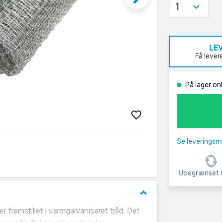
1
LE
Få lever
På lager onl
Se leveringsm
Ubegrænset r
keyboard_arrow_down
fremstillet i varmgalvaniseret tråd. Det