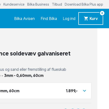
e
Kundeservice
Bilka Business
Tilbud
Download Bilka Plus app
0
Bilka Avisen
Find Bilka
Log ind
Kurv
nce soldevæv galvaniseret
 grus og sand eller fremstilling af flueskab
e -
3mm - 0,60mm, 60cm
0mm, 60cm
1.899,-