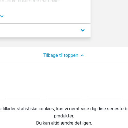
ler andre finkornede materialer.
kabe med net i stedet for glas i lågerne). Et
ager eller hvis kød skal lufttørres)
hov for et ultra fintmasket net – det kan
keyboard_arrow_down
Tilbage til toppen
u tillader statistiske cookies, kan vi nemt vise dig dine seneste 
produkter.
Du kan altid ændre det igen.