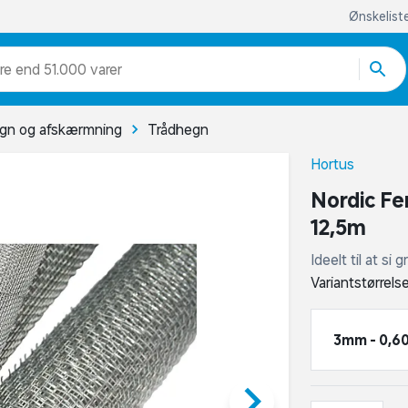
Ønskelist
re end 51.000 varer
gn og afskærmning
Trådhegn
Hortus
Nordic Fe
12,5m
Ideelt til at si
Variantstørrels
3mm - 0,6
keyboard_arrow_right