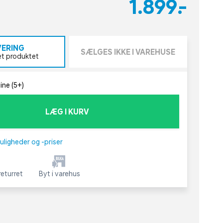
1.899,-
VERING
SÆLGES IKKE I VAREHUSE
et produktet
ine (5+)
LÆG I KURV
uligheder og -priser
eturret
Byt i varehus