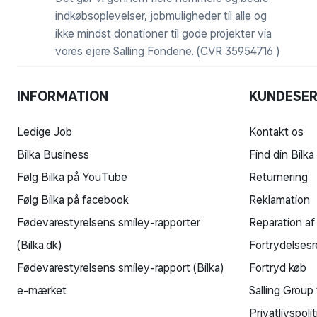
Dimension længde topskinne: 176,9 cm.
indkøbsoplevelser, jobmuligheder til alle og
ikke mindst donationer til gode projekter via
Dimension længde bundskinne: 181,4 cm.
vores ejere Salling Fondene. (CVR 35954716 )
Materiale: Aluminium
INFORMATION
KUNDESER
Farve: sort
Ledige Job
Kontakt os
Tilbehør: Inkl. 2 stk. l-beslag med selvskær
Bilka Business
Find din Bilka
Følg Bilka på YouTube
Returnering
Følg Bilka på facebook
Reklamation
Fødevarestyrelsens smiley-rapporter
Reparation af
(Bilka.dk)
Fortrydelsesr
Fødevarestyrelsens smiley-rapport (Bilka)
Fortryd køb
e-mærket
Salling Group 
Privatlivspolit