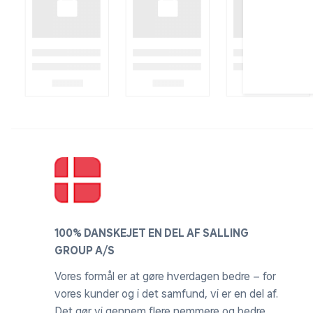
Dækbredde: 14,1 cm
Materiale: komposit/WPC
Farve: antracitgrå
Produktspecifikation stolper:
Mål: 8,4 x 8,4 x 270 cm pr. stolpe (B x D x L)
Materiale: Aluminium
Farve: mat sort
100% DANSKEJET EN DEL AF SALLING
Tilbehør: Inkl. 1 stk. dækskinne, 1 stk. stolpe
GROUP A/S
som afslutning af hegnet.
Vores formål er at gøre hverdagen bedre – for
vores kunder og i det samfund, vi er en del af.
Produktspecifikation top/bundskinnesæt:
Det gør vi gennem flere nemmere og bedre