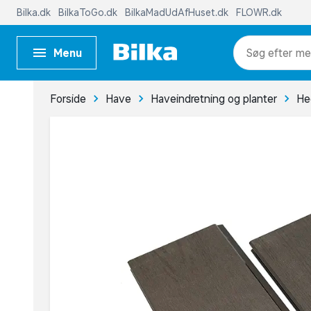
Bilka.dk
BilkaToGo.dk
BilkaMadUdAfHuset.dk
FLOWR.dk
Menu
me
Forside
Have
Haveindretning og planter
He