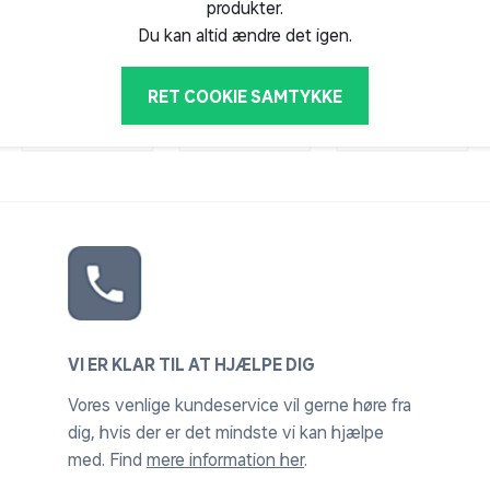
produkter.
Du kan altid ændre det igen.
RET COOKIE SAMTYKKE
VI ER KLAR TIL AT HJÆLPE DIG
hat. pr. stolpe samt 2 stk. ekstra dækskinner
Vores venlige kundeservice vil gerne høre fra
dig, hvis der er det mindste vi kan hjælpe
med. Find
mere information her
.