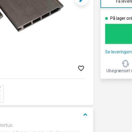
Få lever
På lager on
Se leveringsm
Ubegrænset r
keyboard_arrow_down
Hortus.