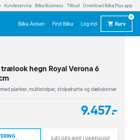
e
Kundeservice
Bilka Business
Tilbud
Download Bilka Plus app
0
Bilka Avisen
Find Bilka
Log ind
Kurv
trælook hegn Royal Verona 6
 cm
med planker, multistolper, stolpehatte og dækskinner
9.457,-
VERING
SÆLGES IKKE I VAREHUSE