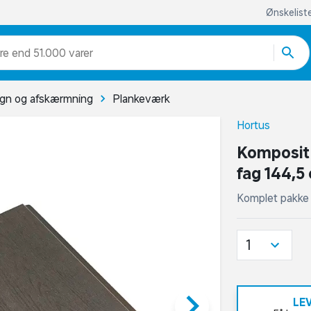
Ønskelist
re end 51.000 varer
gn og afskærmning
Plankeværk
Hortus
Komposit 
fag 144,5
Komplet pakke 
1
keyboard_arrow_right
LE