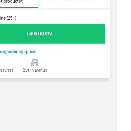
et produktet
line (25+)
LÆG I KURV
uligheder og -priser
eturret
Byt i varehus