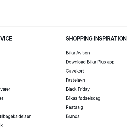
VICE
SHOPPING INSPIRATION
Bilka Avisen
ende skrue
Download Bilka Plus app
Gavekort
Fastelavn
 varer
Black Friday
et
Bilkas fødselsdag
Restsalg
tilbagekaldelser
Brands
ik