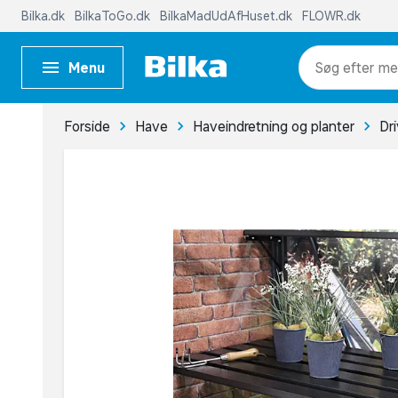
Bilka.dk
BilkaToGo.dk
BilkaMadUdAfHuset.dk
FLOWR.dk
Menu
me
Forside
Have
Haveindretning og planter
Dr