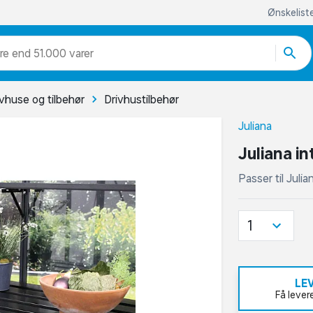
Ønskelist
re end 51.000 varer
ivhuse og tilbehør
Drivhustilbehør
Juliana
Juliana in
Passer til Julia
1
LE
Få lever