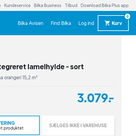
e
Kundeservice
Bilka Business
Tilbud
Download Bilka Plus app
0
Bilka Avisen
Find Bilka
Log ind
Kurv
tegreret lamelhylde - sort
na orangeri 15,2 m²
3.079,-
VERING
SÆLGES IKKE I VAREHUSE
et produktet