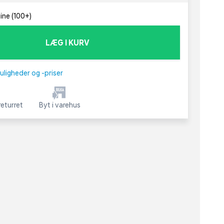
line (100+)
LÆG I KURV
uligheder og -priser
eturret
Byt i varehus