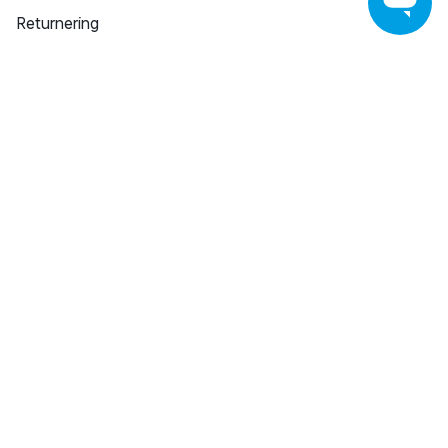
Returnering
Reklamation
Reparation af varer
Fortrydelsesret
Fortryd køb
Salling Group tilbagekaldelser
Privatlivspolitik
Handelsbetingelser
SHOPPING INSPIRATION
Bilka Avisen
Download Bilka Plus app
Gavekort
Fastelavn