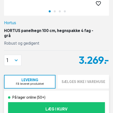
Hortus
HORTUS panelhegn 100 cm, hegnspakke 4 fag -
grå
Robust og gedigent
3.269,-
1
LEVERING
SÆLGES IKKE I VAREHUSE
Få leveret produktet
På lager online (50+)
LÆG I KURV