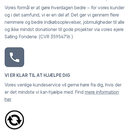
følgende:
Vores formål er at gøre hverdagen bedre – for vores kunder
og i det samfund, vi er en del af. Det gør vi gennem flere
4 x panelhegn 2000x1000 mm
nemmere og bedre indkøbsoplevelser, jobmuligheder til alle
og ikke mindst donationer til gode projekter via vores ejere
4 x stolper 1500mm diameter Ø34mm
Salling Fondene. (CVR 35954716 )
1 x låge 1180x1030mm
6 x dobbeltbeslag Ø34mm
4 x enkeltbeslag Ø34mm
VI ER KLAR TIL AT HJÆLPE DIG
Vores venlige kundeservice vil gerne høre fra dig, hvis der
4 x enkeltbeslag Ø60mm
er det mindste vi kan hjælpe med. Find
mere information
her
.