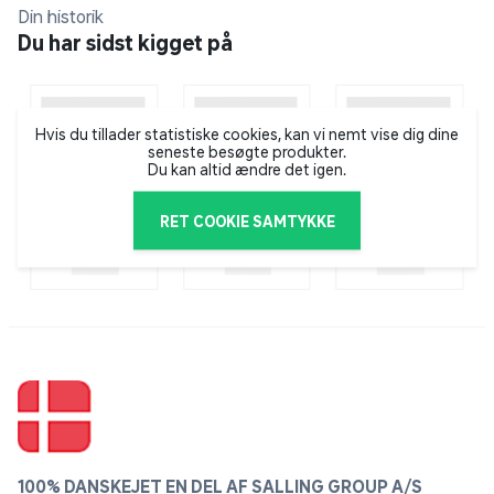
2 x Ø60 x 1500 mm stolper
Din historik
Du har sidst kigget på
1 x låge
1 x lås med 3 nøgler inkl. håndtag
Hvis du tillader statistiske cookies, kan vi nemt vise dig dine
seneste besøgte produkter.
2 x stabler
Du kan altid ændre det igen.
2 x stolperhætter Ø60
RET COOKIE SAMTYKKE
2 x stolpehætter Ø40
Både hegn, låge, beslag og stolper leveres i farven
(RAL7016) antracitgråAnvendelse:Panelhegnet kan
anvendes til indhegning af haver, sommerhusgrunde,
hundegårde og lignende. Kan ydermere anvendes til
afskærmning af træer.Denne pakke indeholder
100% DANSKEJET EN DEL AF SALLING GROUP A/S