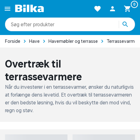
0
produkter
kategorier
mere end 51.000 varer
e
Terrassevarmere
Tilbehør og overtræk til terrassevarmere
Overtræk til
terrassevarmere
Når du investerer i en terrassevarmer, ønsker du naturligvis
at forlænge dens levetid. Et overtræk til terrassevarmeren
er den bedste løsning, hvis du vil beskytte den mod vind,
regn og støv.