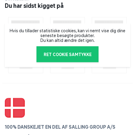
holderen med flæsket på grillen. Grill det, til det er
Du har sidst kigget på
sprødt ca. 35 min.
Drys med salt og peber.
Hvis du tillader statistiske cookies, kan vi nemt vise dig dine
Tips:
seneste besøgte produkter.
Den medfølgende brandepande kan også bruges til at
Du kan altid ændre det igen.
lave omelet, tærte eller kage.
RET COOKIE SAMTYKKE
100% DANSKEJET EN DEL AF SALLING GROUP A/S