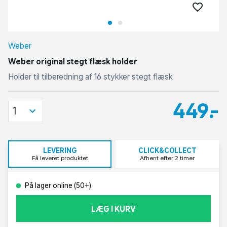
Weber
Weber original stegt flæsk holder
Holder til tilberedning af 16 stykker stegt flæsk
449,-
1
LEVERING
CLICK&COLLECT
Få leveret produktet
Afhent efter 2 timer
På lager online (50+)
LÆG I KURV