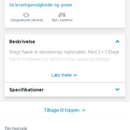
Se leveringsmuligheder og -priser
Ubegrænset returret
Byt i varehus
keyboard_arrow_down
Beskrivelse
Stegt flæsk er danskernes nationalret. Med 2-i-1 Stegt
flæsk-holderen kan retten nydes sprød og lækker
uden overflødigt fedt.
Læs mere
I køkkenet:
Salt flæskestykkerne på begge sider og stil dem på
keyboard_arrow_down
Specifikationer
højkant i holderens riller. Placer holderen i den
medfølgende bradepande.
Tilbage til toppen
Ved grillen:
Klargør grillen til direkte varme. Sæt 2-i-1 Steg Flæsk-
Din historik