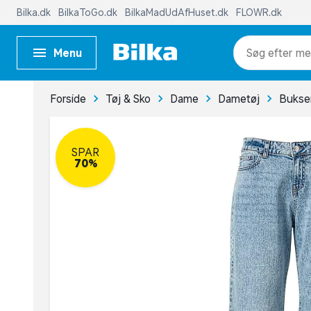
Bilka.dk
BilkaToGo.dk
BilkaMadUdAfHuset.dk
FLOWR.dk
Menu
me
Forside
Tøj & Sko
Dame
Dametøj
Bukse
SPAR
70%