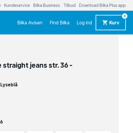
e
Kundeservice
Bilka Business
Tilbud
Download Bilka Plus app
0
Bilka Avisen
Find Bilka
Log ind
Kurv
traight jeans str. 36 -
-
Lyseblå
36