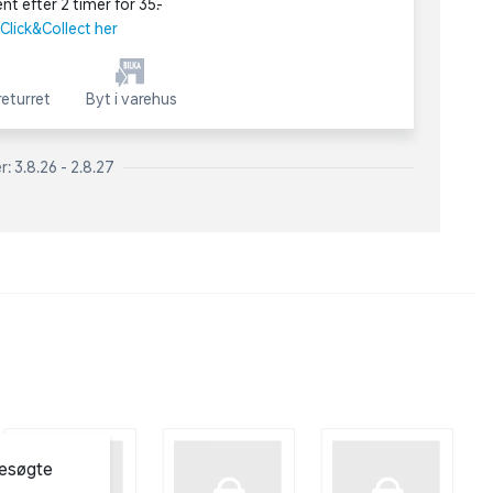
nt efter 2 timer for 35,-
lick&Collect her
eturret
Byt i varehus
: 3.8.26 - 2.8.27
besøgte