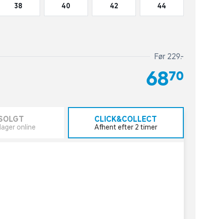
38
40
42
44
Før 229,-
68,70
SOLGT
CLICK&COLLECT
lager online
Afhent efter 2 timer