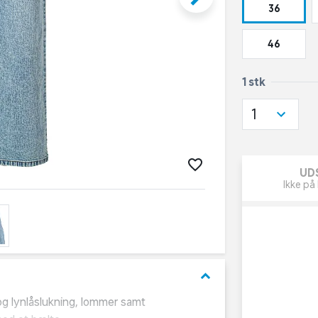
36
46
1 stk
1
UD
Ikke på 
keyboard_arrow_down
 og lynlåslukning, lommer samt