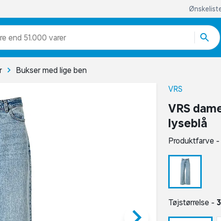
Ønskelist
re end 51.000 varer
r
Bukser med lige ben
VRS
VRS dame s
lyseblå
Produktfarve 
Tøjstørrelse -
keyboard_arrow_right