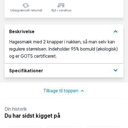
Ubegrænset returret
Byt i varehus
keyboard_arrow_down
Beskrivelse
Hagesmæk med 2 knapper i nakken, så man selv kan
regulere størrelsen. Indeholder 95% bomuld (økologisk)
og er GOTS certificeret.
keyboard_arrow_down
Specifikationer
Tilbage til toppen
Din historik
Du har sidst kigget på