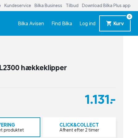
e
Kundeservice
Bilka Business
Tilbud
Download Bilka Plus app
0
Bilka Avisen
Find Bilka
Log ind
Kurv
L2300 hækkeklipper
1.131,-
VERING
CLICK&COLLECT
et produktet
Afhent efter 2 timer