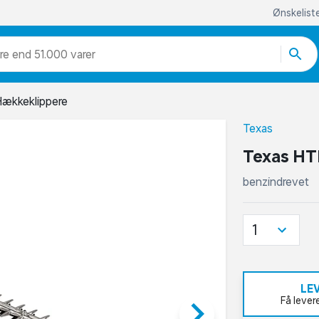
Ønskelist
re end 51.000 varer
ækkeklippere
Texas
Texas HT
benzindrevet
1
LE
keyboard_arrow_right
Få lever