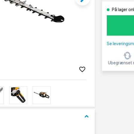
På lager on
Se leveringsm
Ubegrænset r
keyboard_arrow_down