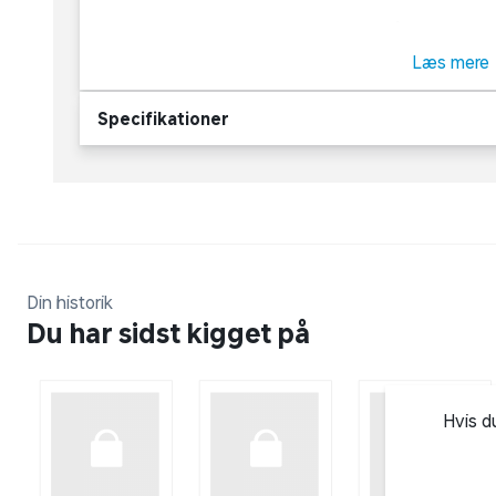
Hækkeklipperen har en klippebredde på 56 cm med
Hækkeklipperen har en 2-takt motor og er velegnet
Læs mere
et drejbart baghåndtag, der kan rotere 180 grader.
Specifikationer
Din historik
Du har sidst kigget på
Hvis d