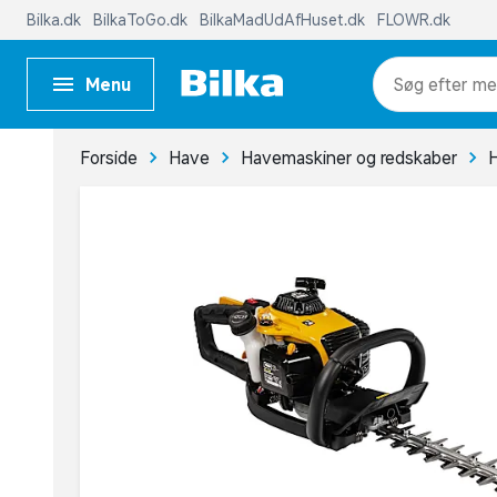
Bilka.dk
BilkaToGo.dk
BilkaMadUdAfHuset.dk
FLOWR.dk
Menu
me
Forside
Have
Havemaskiner og redskaber
H