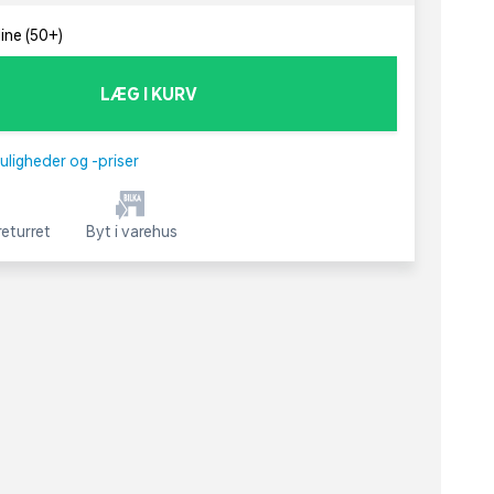
line (50+)
LÆG I KURV
uligheder og -priser
eturret
Byt i varehus