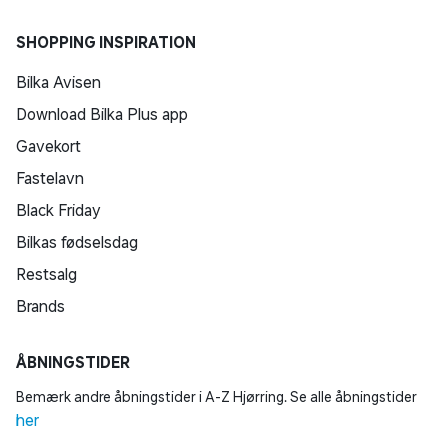
teknologi, og spil nemt på flere enheder, herunder
Windows PC og Mac®, Android- og iOS-mobiltelefoner
SHOPPING INSPIRATION
• Løft PC-gaming med avancerede funktioner som
Bilka Avisen
haptisk feedback og adaptive aftrækkere i en række
populære PCtitler*
Download Bilka Plus app
• Stream spil fra din PS5®- eller PS4™-konsol til din PC
Gavekort
og andre enheder via PS Remote Play App**, og spil
Fastelavn
med DualSense®-controlleren
Black Friday
Bilkas fødselsdag
Restsalg
Brands
ÅBNINGSTIDER
Bemærk andre åbningstider i A-Z Hjørring. Se alle åbningstider
her