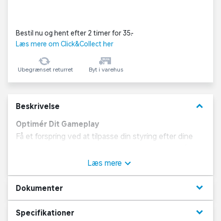
Bestil nu og hent efter 2 timer for 35,-
Læs mere om Click&Collect her
Ubegrænset returret
Byt i varehus
keyboard_arrow_down
Beskrivelse
Optimér Dit Gameplay
Få et forspring ved at tilpasse din styring efter dine
præferencer, og skift mellem forskellige profiler, så du
er klar til at møde udfordringen i alt fra professionelle
Læs mere
turneringer til episke singleplayer-spil.
keyboard_arrow_down
Dokumenter
Styring, der i den grad kan tilpasses
Tilpassede indstillinger gør den trådløse DualSense
keyboard_arrow_down
Specifikationer