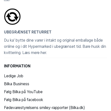
DualSense-controller, inklusive haptisk feedback,
adaptive aftrækkere, indbygget mikrofon,
bevægelsesstyring og mere i understøttede titler.
Enestående komfort og skridsikre greb
UBEGRÆNSET RETURRET
Oplev den velkendte komfort fra den originale trådløse
DualSense-controller, som nu er forbedret med
Du ka' bytte dine varer i intakt og original emballage både
skridsikre greb. Perfekt både til lange sessioner i
online og i dit Hypermarked i ubegrænset tid. Bare husk din
singleplayer-spil og intense online kampe.
kvittering.
Læs mere her
.
Kompatibel med opladningsstation til DualSense
INFORMATION
Oplader to controllere – inklusive dine trådløse
Ledige Job
DualSense Edge-controllere – med DualSense-
opladningsstationens hurtige og nemme klik-ind-
Bilka Business
design. Kan købes nu.
Følg Bilka på YouTube
Følg Bilka på facebook
Hold alt samlet i bæretasken
Hold styr på din trådløse DualSense Edge-controller og
Fødevarestyrelsens smiley-rapporter (Bilka.dk)