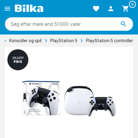
0
mere end 51.000 varer
g
Konsoller og spil
PlayStation 5
PlayStation 5 controller
SKARP
PRIS