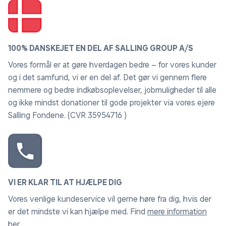
dine knapkonfigurationer i din spillerprofil, og skift
mellem dem uden at forlade spillet.
Justérbare aftrækkere, følsomhed for pind og
vibrationsstyrke
100% DANSKEJET EN DEL AF SALLING GROUP A/S
Konfigurér følsomhed for pinde samt døde zoner for
Vores formål er at gøre hverdagen bedre – for vores kunder
pinde og aftrækkere for at finjustere styringen. Du kan
og i det samfund, vi er en del af. Det gør vi gennem flere
også indstille intensiteten af vibration for at få en helt
nemmere og bedre indkøbsoplevelser, jobmuligheder til alle
unik spiloplevelse.
og ikke mindst donationer til gode projekter via vores ejere
Salling Fondene. (CVR 35954716 )
Skift styringsprofiler hurtigt
Når du har fundet de perfekte opsætninger af
styringen, kan du gemme dem i unikke profiler, som du
lynhurtigt kan skifte mellem, så din
yndlingskonfiguration altid er klar, når du er det.
VI ER KLAR TIL AT HJÆLPE DIG
Indbyggede funktioner i den trådløse DualSense™-
Vores venlige kundeservice vil gerne høre fra dig, hvis der
controller
er det mindste vi kan hjælpe med. Find
mere information
Bliv fordybet i spillet med funktionerne i den trådløse
her
.