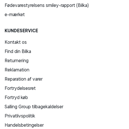
tilbehør i den medfølgende bæretaske. Du kan altid
Fødevarestyrelsens smiley-rapport (Bilka)
lade controlleren op via USB-forbindelsen, mens den
e-mærket
er gemt væk i tasken, så du altid er klar til det næste
spil.
KUNDESERVICE
Alt er inkluderet:
Kontakt os
Trådløs DualSense Edge-controller
Find din Bilka
Flettet USB-kabel
2 standardhætter
Returnering
2 High Dome-hætter
Reklamation
2 Low Dome-hætter
Reparation af varer
2 Half Dome bagside-knapper
Fortrydelsesret
2 bagside-knapper med løftestang
Stik-beskyttelse
Fortryd køb
Bæretaske
Salling Group tilbagekaldelser
Privatlivspolitik
Tilslutning til flere enheder
Handelsbetingelser
• Tilslut via et USB Type-C®-kabel eller Bluetooth®-