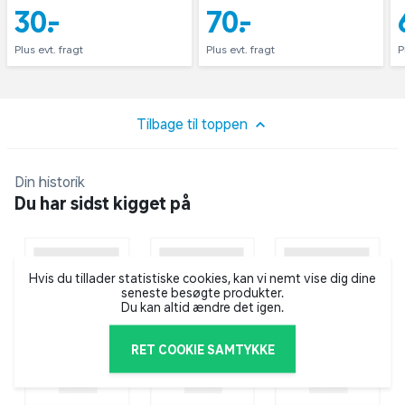
Påføring
30,-
70,-
Brug en pensel i træets længderetning – undgå
Plus evt. fragt
Plus evt. fragt
P
anvendelse i direkte solskin eller regnvejr.
Udstyret rengøres med vand.
Tilbage til toppen
Din historik
Du har sidst kigget på
Hvis du tillader statistiske cookies, kan vi nemt vise dig dine
seneste besøgte produkter.
Du kan altid ændre det igen.
RET COOKIE SAMTYKKE