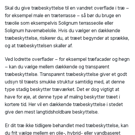
Skal du give træbeskyttelse til en vandret overflade i træ –
for eksempel male en træterrasse – så bør du bruge en
træolie som eksempelvis Solignum terrasseolie eller
Solignum havemøbelolie. Hvis du vælger en dækkende
træbeskyttelse, risikerer du, at træet begynder at sprække,
og at træbeskyttelsen skaller af.
Ved lodrette overflader – for eksempel træfacader og hegn
– kan du vælge mellem dækkende og transparent
træbeskyttelse. Transparent træbeskyttelse giver et godt
udsyn til træets smukke struktur samtidig med, at denne
type stadig beskytter træværket. Det er dog vigtigt at
have for øje, at denne type af maling beskytter træet i
kortere tid. Her vil en dækkende træbeskyttelse i stedet
give den mest langtidsholdbare beskyttelse.
Er dit træ ikke tidligere behandlet med træbeskyttelse, kan
du frit vælge mellem en olie-, hybrid- eller vandbaseret