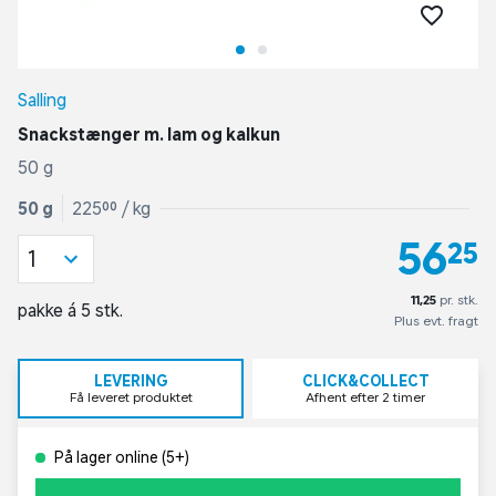
Salling
Snackstænger m. lam og kalkun
50 g
50 g
225,00 / kg
56,25
1
11,25
pr. stk.
pakke á 5 stk.
Plus evt. fragt
LEVERING
CLICK&COLLECT
Få leveret produktet
Afhent efter 2 timer
På lager online (5+)