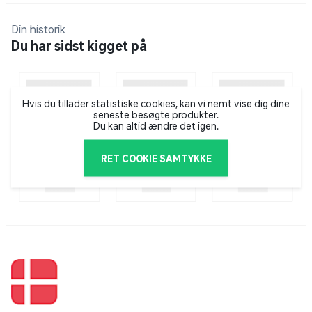
hverdagsvarer af god kvalitet til gode priser. I serien
Din historik
finder du alt fra dåsetomater, pålæg og toiletpapir – til
Du har sidst kigget på
dyremad og boligtilbehør. Det er attraktive og
ordentlige varer, med en kvalitet, der hverken koster
for lidt eller for meget. Salling finder du kun på
hylderne i Salling Groups tilhørende supermarkeder.
Hvis du tillader statistiske cookies, kan vi nemt vise dig dine
seneste besøgte produkter.
Du kan altid ændre det igen.
RET COOKIE SAMTYKKE