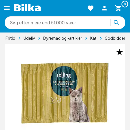
0
mere end 51.000 varer
Fritid
Udeliv
Dyremad og -artikler
Kat
Godbidder