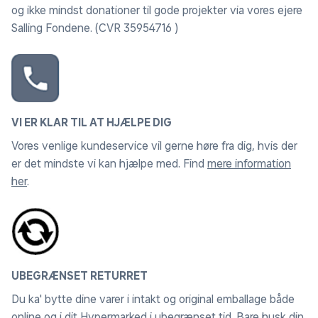
og ikke mindst donationer til gode projekter via vores ejere
Salling Fondene. (CVR 35954716 )
VI ER KLAR TIL AT HJÆLPE DIG
Vores venlige kundeservice vil gerne høre fra dig, hvis der
er det mindste vi kan hjælpe med. Find
mere information
her
.
UBEGRÆNSET RETURRET
Du ka' bytte dine varer i intakt og original emballage både
online og i dit Hypermarked i ubegrænset tid. Bare husk din