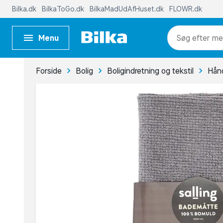
Bilka.dk
BilkaToGo.dk
BilkaMadUdAfHuset.dk
FLOWR.dk
Menu
me
Forside
Bolig
Boligindretning og tekstil
Hån