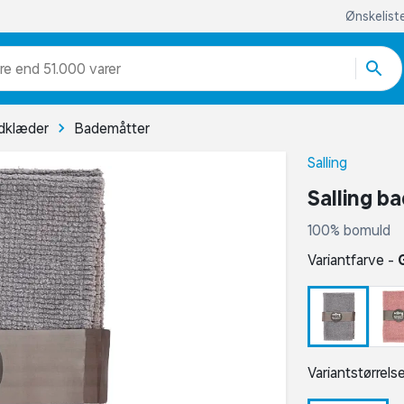
Ønskelist
re end 51.000 varer
dklæder
Bademåtter
Salling
Salling b
100% bomuld
Variantfarve -
Variantstørrels