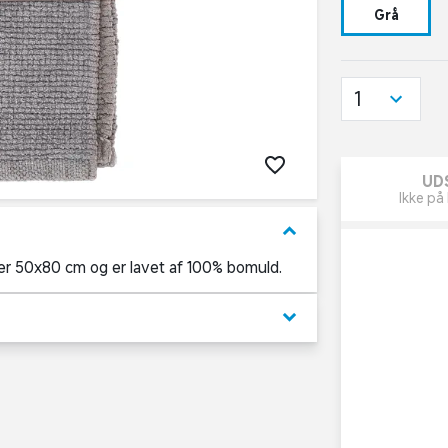
Grå
1
UD
Ikke på 
keyboard_arrow_down
ler 50x80 cm og er lavet af 100% bomuld.
keyboard_arrow_down