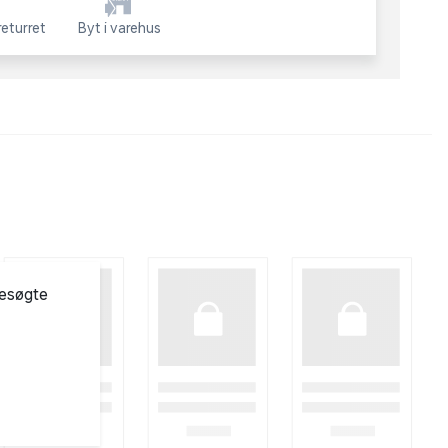
eturret
Byt i varehus
besøgte