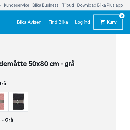
e
Kundeservice
Bilka Business
Tilbud
Download Bilka Plus app
0
Bilka Avisen
Find Bilka
Log ind
Kurv
ademåtte 50x80 cm - grå
Grå
e -
Grå