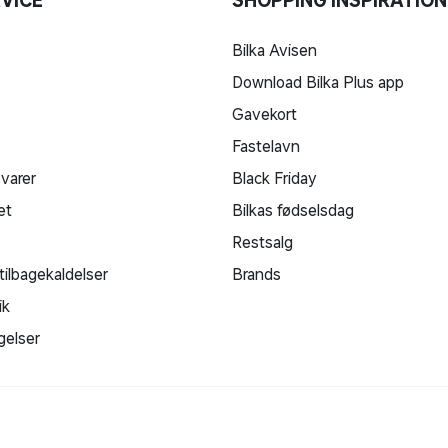
VICE
SHOPPING INSPIRATION
Bilka Avisen
Download Bilka Plus app
Gavekort
Fastelavn
 varer
Black Friday
et
Bilkas fødselsdag
Restsalg
tilbagekaldelser
Brands
ik
gelser