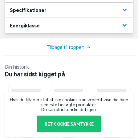
keyboard_arrow_down
Specifikationer
keyboard_arrow_down
Energiklasse
Tilbage til toppen
Din historik
Du har sidst kigget på
Hvis du tillader statistiske cookies, kan vi nemt vise dig dine
seneste besøgte produkter.
Du kan altid ændre det igen.
RET COOKIE SAMTYKKE