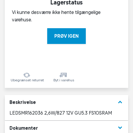
Lagerstatus
Vi kunne desværre ikke hente tilgængelige
varehuse.
PRØV IGEN
Ubegrænset returret
Byt i varehus
keyboard_arrow_down
Beskrivelse
LEDSMR162036 2,6W/827 12V GU5.3 FS1OSRAM
keyboard_arrow_down
Dokumenter