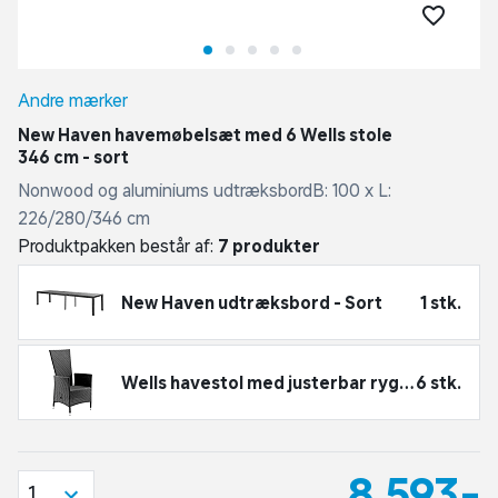
Andre mærker
New Haven havemøbelsæt med 6 Wells stole
346 cm - sort
Nonwood og aluminiums udtræksbordB: 100 x L:
226/280/346 cm
Produktpakken består af:
7 produkter
New Haven udtræksbord - Sort
1 stk.
Wells havestol med justerbar ryg - sort
6 stk.
8.593,-
1