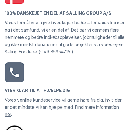
af bordskånere/dækkeservietter og dermed
aldrig efterlade glasprodukter direkte på
100% DANSKEJET EN DEL AF SALLING GROUP A/S
overflader i skarpt sollys pga. glaseffekten.
Vores formål er at gøre hverdagen bedre – for vores kunder
og i det samfund, vi er en del af. Det gør vi gennem flere
nemmere og bedre indkøbsoplevelser, jobmuligheder til alle
Polyrattan
og ikke mindst donationer til gode projekter via vores ejere
Salling Fondene. (CVR 35954716 )
Polyrattan er et plastbaseret materiale, der betragtes
som fremtiden inden for havemøbelproduktion.
Materialet er UV-bestandigt og modstandsdygtigt
overfor naturens luner. Polyrattan kan også let
rengøres med vand og sæbe.
VI ER KLAR TIL AT HJÆLPE DIG
Vores venlige kundeservice vil gerne høre fra dig, hvis der
er det mindste vi kan hjælpe med. Find
mere information
her
.