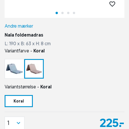
Andre mærker
Nala foldemadras
L: 190 x B: 63 x H: 8 cm
Variantfarve -
Koral
Variantstørrelse -
Koral
Koral
225,-
1