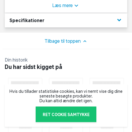
i mange sammenhænge, eksempelvis kan
Læs mere
foldemadrassen anvendes som ekstra madras til
overnattende gæster eller som en enkel solseng på
keyboard_arrow_down
Specifikationer
terrassen om sommeren. Derudover er
foldemadrassen helt ideel på børneværelset, hvor
børnene kan tumle og lave kolbøtter på madrassen.
Tilbage til toppen
Din historik
Du har sidst kigget på
Hvis du tillader statistiske cookies, kan vi nemt vise dig dine
seneste besøgte produkter.
Du kan altid ændre det igen.
RET COOKIE SAMTYKKE