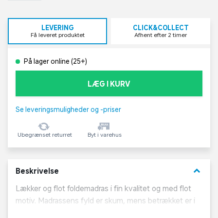
LEVERING
CLICK&COLLECT
Få leveret produktet
Afhent efter 2 timer
På lager online (25+)
LÆG I KURV
Se leveringsmuligheder og -priser
Ubegrænset returret
Byt i varehus
keyboard_arrow_down
Beskrivelse
Lækker og flot foldemadras i fin kvalitet og med flot
motiv. Madrassens fyld er skum, mens betrækket er i
dels bomuld og polyester. Foldemadrassen er velegnet