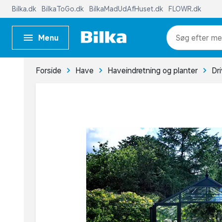
Bilka.dk
BilkaToGo.dk
BilkaMadUdAfHuset.dk
FLOWR.dk
Menu
me
Forside
Have
Haveindretning og planter
Dr