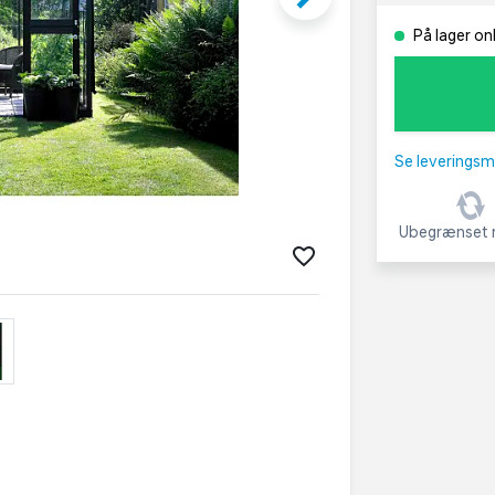
På lager on
Se leveringsm
Ubegrænset r