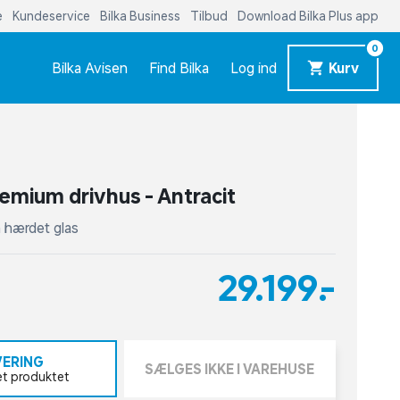
e
Kundeservice
Bilka Business
Tilbud
Download Bilka Plus app
0
Bilka Avisen
Find Bilka
Log ind
Kurv
remium drivhus - Antracit
 hærdet glas
29.199,-
VERING
SÆLGES IKKE I VAREHUSE
et produktet