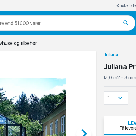
Ønskelist
re end 51.000 varer
ivhuse og tilbehør
Juliana
Juliana P
13,0 m2 - 3 mm
1
LE
keyboard_arrow_right
Få lever