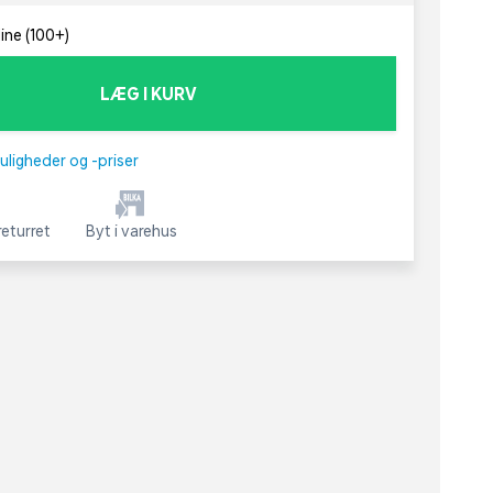
line (100+)
LÆG I KURV
uligheder og -priser
eturret
Byt i varehus