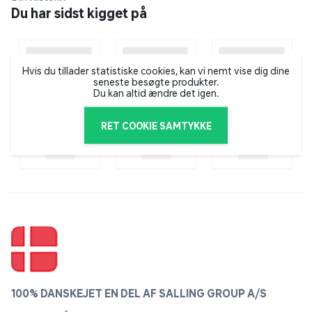
Huset leveres med en enkelt stalddør og fås i to
Du har sidst kigget på
farvevarianter: alu/sort eller antracitgrå/sort. Hertil kan
man vælge imellem to forskellige typer beklædning: 3
mm hærdet glas og 10 mm polycarbonat
Hvis du tillader statistiske cookies, kan vi nemt vise dig dine
seneste besøgte produkter.
Juliana Compact er designet med en drop down door,
Du kan altid ændre det igen.
så man får en næsten trinløs døråbning. Derfor
anbefales det at montere drivhuset på en original
RET COOKIE SAMTYKKE
Juliana drivhussokkel, da man ellers vil skulle tage
højde for det i konstruktionen af fundamentet.
100% DANSKEJET EN DEL AF SALLING GROUP A/S