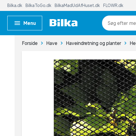
Bilka.dk
BilkaToGo.dk
BilkaMadUdAfHuset.dk
FLOWR.dk
Menu
me
Forside
Have
Haveindretning og planter
He