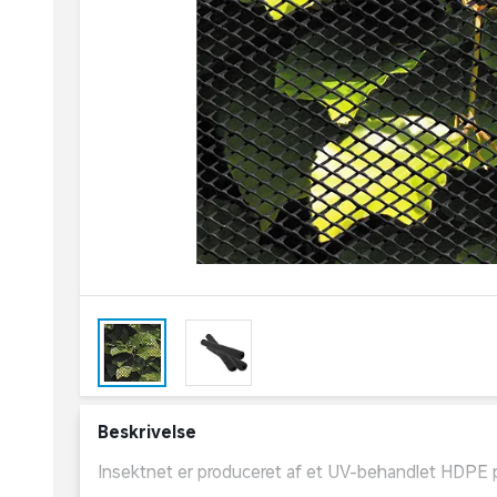
Beskrivelse
Insektnet er produceret af et UV-behandlet HDPE p