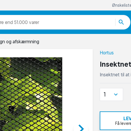
Ønskelist
re end 51.000 varer
gn og afskærmning
Hortus
Insektnet 
Insektnet til a
1
LE
keyboard_arrow_right
Få lever