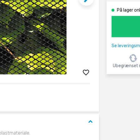
På lager on
Se leveringsm
Ubegrænset r
keyboard_arrow_down
lastmateriale.