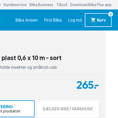
e
Kundeservice
Bilka Business
Tilbud
Download Bilka Plus app
0
Bilka Avisen
Find Bilka
Log ind
Kurv
plast 0,6 x 10 m - sort
t holde insekter og småkryb ude
265,-
VERING
SÆLGES IKKE I VAREHUSE
et produktet