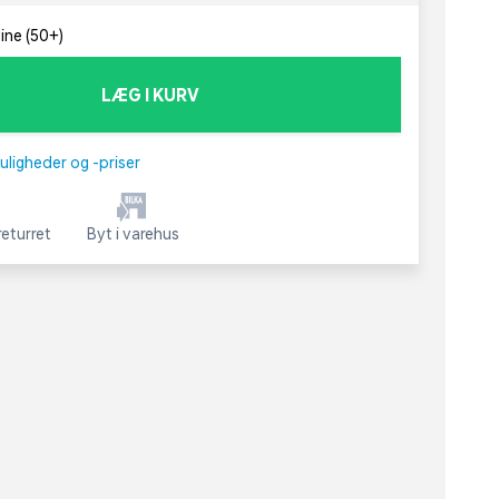
line (50+)
LÆG I KURV
uligheder og -priser
eturret
Byt i varehus