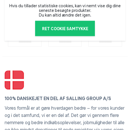
Hvis du tillader statistiske cookies, kan vi nemt vise dig dine
Huma Nordic topmadrassen har en kerne af 4 cm.
seneste besøgte produkter.
latexskum, der med sine naturlige egenskaber har en
Du kan altid ændre det igen.
særdeles god åndbarhed og har antibakterielle
egenskaber. Derudover er latexskum kendt for at være
RET COOKIE SAMTYKKE
trykaflastende og støttende uden at trykke på
kroppen.
Den luksuriøse quiltning af topmadrassens liggeflade
giver Huma Nordic sengen et lyst og indbydende
udtryk med tydelige elementer fra den populære,
nordiske boligindretning.
Obs.
Topmadrassen skal ligges fladt og udrullet i
100% DANSKEJET EN DEL AF SALLING GROUP A/S
minimum 3 døgn før brug.
Vores formål er at gøre hverdagen bedre – for vores kunder
og i det samfund, vi er en del af. Det gør vi gennem flere
nemmere og bedre indkøbsoplevelser, jobmuligheder til alle
De 5 komfortzoner forbedrer søvnen
og ikke mindst donationer til gode projekter via vores ejere