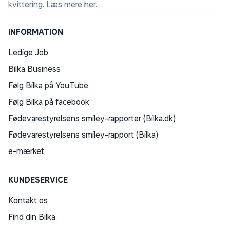
hele kroppen under søvnen.
kvittering.
Læs mere her
.
Hele 10 års garanti
INFORMATION
Huma Nordic bomadrassengen bidrager med sine
Ledige Job
mange støttepunkter til en særdeles god
understøtning af kroppen og medvirker til en naturlig
Bilka Business
afspænding af muskler og led under søvnen. Sengen
Følg Bilka på YouTube
produceres i Thy i Nordvestjylland og bygger på mere
Følg Bilka på facebook
end 70 års erfaring indenfor sengeproduktion. Dermed
inkluderer den også 10 års garanti mod fjederbrud.
Fødevarestyrelsens smiley-rapporter (Bilka.dk)
Fødevarestyrelsens smiley-rapport (Bilka)
e-mærket
KUNDESERVICE
Kontakt os
Find din Bilka