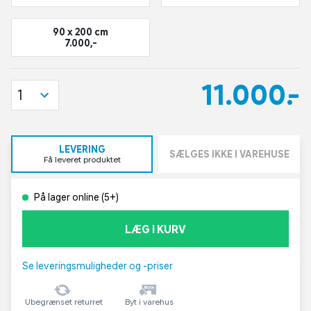
90 x 200 cm
7.000,-
11.000,-
1
LEVERING
SÆLGES IKKE I VAREHUSE
Få leveret produktet
På lager online (5+)
LÆG I KURV
Se leveringsmuligheder og -priser
Ubegrænset returret
Byt i varehus